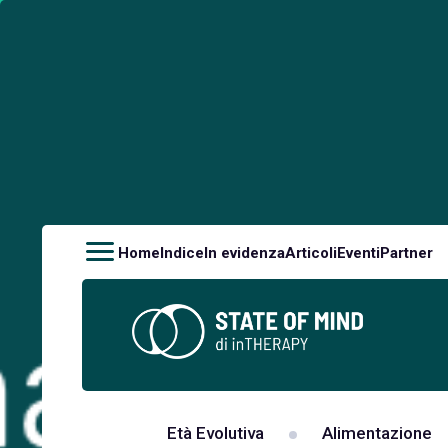
Home
Indice
In evidenza
Articoli
Eventi
Partner
Età Evolutiva
Alimentazione