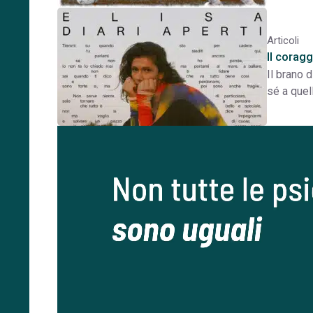
Articoli
Il corag
Il brano 
sé a quell