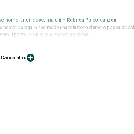
ike home”: non dove, ma chi – Rubrica Psico-canzoni
ke home" spiega in che modo una relazione d'amore possa diveni
vvero il posto in cui si può essere se stessi..
Carica altro