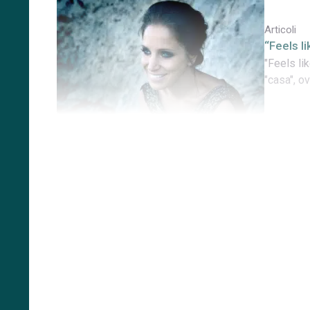
Articoli
“Feels l
"Feels li
"casa", o