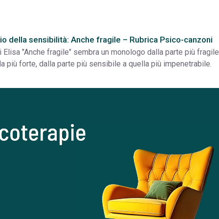
gio della sensibilità: Anche fragile – Rubrica Psico-canzoni
di Elisa "Anche fragile" sembra un monologo dalla parte più fragile
a più forte, dalla parte più sensibile a quella più impenetrabile.