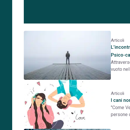
Articoli
L’incont
Psico-c
Attravers
vuoto nel
Articoli
I cani n
"Come Ver
persone c