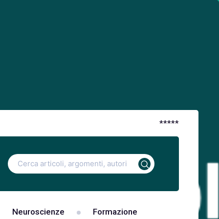
*
*
*
*
*
Ricerca
per:
Neuroscienze
Formazione