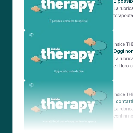
È possib
La rubric
terapeuta
Inside T
Oggi non
La rubric
e il loro 
Inside T
I contat
La rubric
confini n