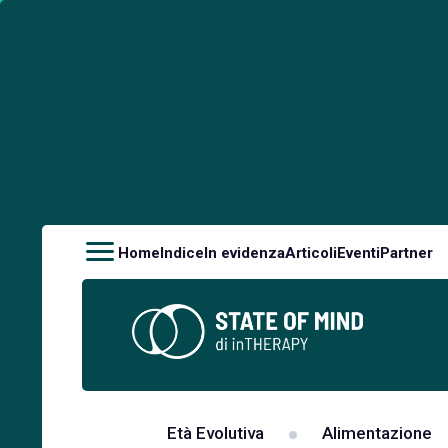
Home
Indice
In evidenza
Articoli
Eventi
Partner
Età Evolutiva
Alimentazione