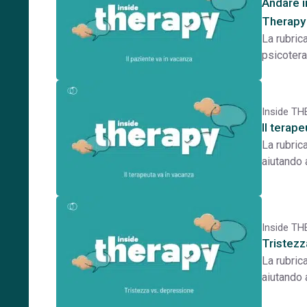
Andare i
Therapy
La rubric
psicotera
Inside T
Il terape
La rubric
aiutando 
Inside T
Tristezz
La rubric
aiutando 