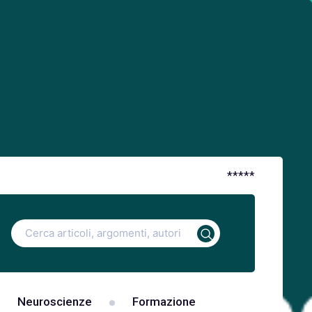
*
*
*
*
*
Ricerca
per:
Neuroscienze
Formazione