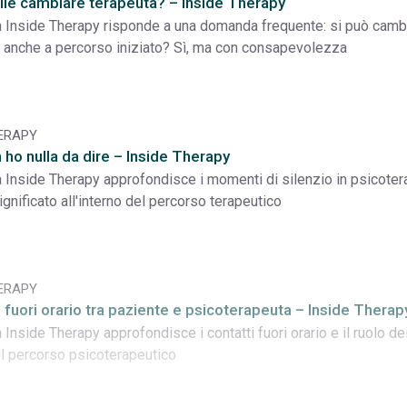
ile cambiare terapeuta? – Inside Therapy
a Inside Therapy risponde a una domanda frequente: si può camb
 anche a percorso iniziato? Sì, ma con consapevolezza
HERAPY
 ho nulla da dire – Inside Therapy
a Inside Therapy approfondisce i momenti di silenzio in psicoter
significato all'interno del percorso terapeutico
HERAPY
ti fuori orario tra paziente e psicoterapeuta – Inside Therap
a Inside Therapy approfondisce i contatti fuori orario e il ruolo de
el percorso psicoterapeutico