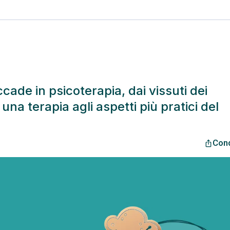
ade in psicoterapia, dai vissuti dei
una terapia agli aspetti più pratici del
Cond
ios_share