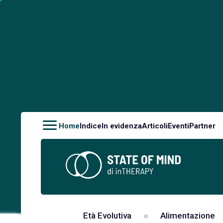
Home
Indice
In evidenza
Articoli
Eventi
Partner
Età Evolutiva
Alimentazione