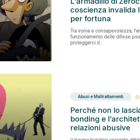
L’armadillo di Zero
coscienza invalida l
per fortuna
Tra ironia e consapevolezza, l'a
funzionamento delle difese psic
proteggerci d...
Abusi e Maltrattamenti
schedule
Perché non lo lasc
bonding e l’architett
relazioni abusive
Il trauma bonding spiegato attr