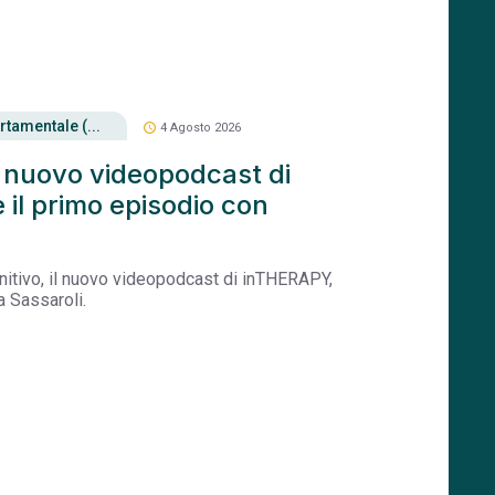
tamentale (...
schedule
4 Agosto 2026
il nuovo videopodcast di
il primo episodio con
gnitivo, il nuovo videopodcast di inTHERAPY,
a Sassaroli.