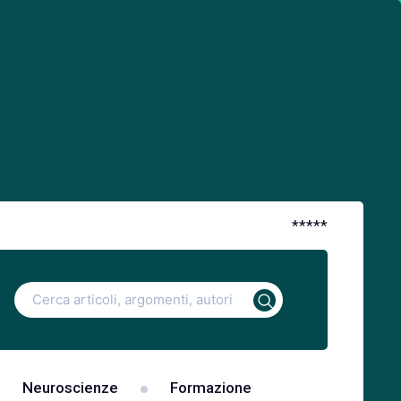
*
*
*
*
*
Ricerca
per:
Neuroscienze
Formazione