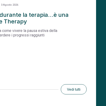
e
3 Agosto 2026
durante la terapia…è una
de Therapy
a come vivere la pausa estiva della
rdere i progressi raggiunti
Vedi tutti