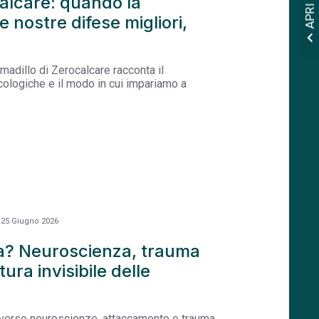
calcare: quando la
e nostre difese migliori,
expand_less
rmadillo di Zerocalcare racconta il
ologiche e il modo in cui impariamo a
25 Giugno 2026
ia? Neuroscienza, trauma
ura invisibile delle
averso neuroscienze, attaccamento e trauma