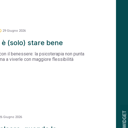
dule
29 Giugno 2026
è (solo) stare bene
con il benessere: la psicoterapia non punta
, ma a viverle con maggiore flessibilità
APRI WIDGET
26 Giugno 2026