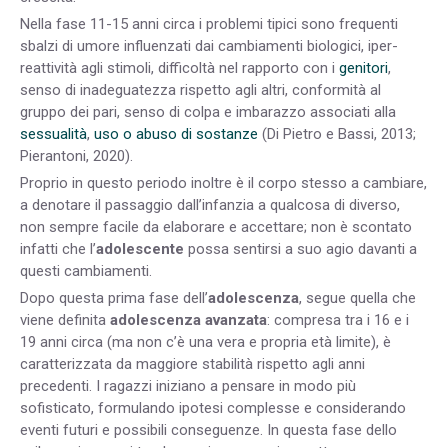
Nella fase 11-15 anni circa i problemi tipici sono frequenti
sbalzi di umore influenzati dai cambiamenti biologici, iper-
reattività agli stimoli, difficoltà nel rapporto con i
genitori
,
senso di inadeguatezza rispetto agli altri, conformità al
gruppo dei pari, senso di colpa e imbarazzo associati alla
sessualità
,
uso o abuso di sostanze
(Di Pietro e Bassi, 2013;
Pierantoni, 2020).
Proprio in questo periodo inoltre è il corpo stesso a cambiare,
a denotare il passaggio dall’infanzia a qualcosa di diverso,
non sempre facile da elaborare e accettare; non è scontato
infatti che l’
adolescente
possa sentirsi a suo agio davanti a
questi cambiamenti.
Dopo questa prima fase dell’
adolescenza
, segue quella che
viene definita
adolescenza avanzata
: compresa tra i 16 e i
19 anni circa (ma non c’è una vera e propria età limite), è
caratterizzata da maggiore stabilità rispetto agli anni
precedenti. I ragazzi iniziano a pensare in modo più
sofisticato, formulando ipotesi complesse e considerando
eventi futuri e possibili conseguenze. In questa fase dello