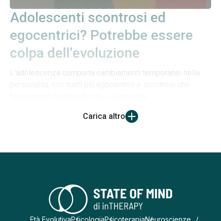
Adolescenti scontrosi ed
egocentrici? Potrebbe essere
colpa dell’evoluzione
L’adolescenza comporta cambiamenti temporanei nella
personalità, con tratti più egocentrici e scontrosi che
favoriscono l’indipendenza e la crescita
Carica altro
Età Evolutiva
Psicologia
Psicoterapia
Neuroscienze