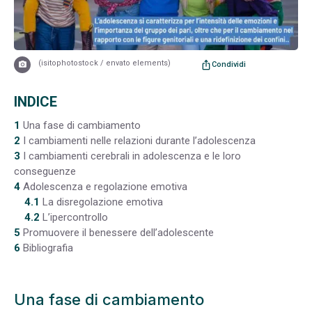
(isitophotostock / envato elements)
ios_share
Condividi
INDICE
1
Una fase di cambiamento
2
I cambiamenti nelle relazioni durante l’adolescenza
3
I cambiamenti cerebrali in adolescenza e le loro
conseguenze
4
Adolescenza e regolazione emotiva
4.1
La disregolazione emotiva
4.2
L’ipercontrollo
5
Promuovere il benessere dell’adolescente
6
Bibliografia
Una fase di cambiamento