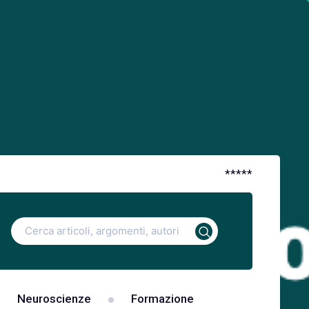
*
*
*
*
*
Ricerca
per:
Neuroscienze
Formazione