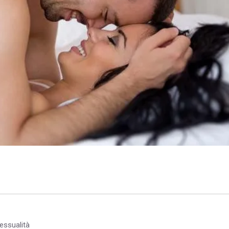
essualità