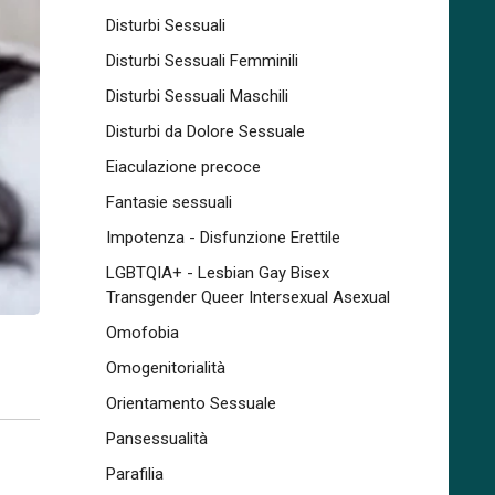
Disturbi Sessuali
Disturbi Sessuali Femminili
Disturbi Sessuali Maschili
Disturbi da Dolore Sessuale
Eiaculazione precoce
Fantasie sessuali
Impotenza - Disfunzione Erettile
LGBTQIA+ - Lesbian Gay Bisex
Transgender Queer Intersexual Asexual
Omofobia
Omogenitorialità
Orientamento Sessuale
Pansessualità
Parafilia