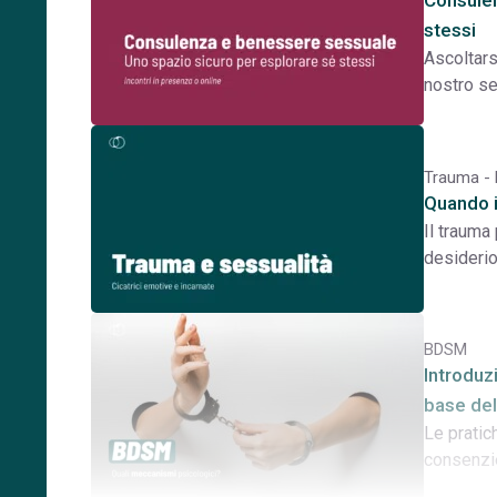
Consulen
stessi
Ascoltars
nostro se
Trauma - 
Quando i
Il trauma
desiderio
BDSM
Introduz
base del
Le pratic
consenzie