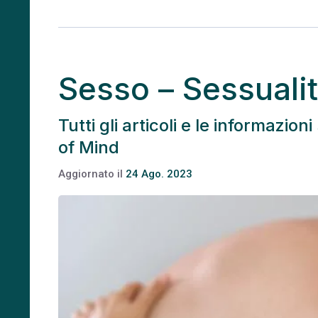
Sesso – Sessuali
Tutti gli articoli e le informazioni
of Mind
Aggiornato il
24 Ago. 2023