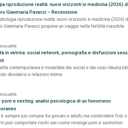
ia riproduzione realtà: nuovi orizzonti in medicina (2026) d
ro Gianmaria Pavacci – Recensione
Andrologia riproduzione realtà: nuovi orizzonti in medicina (2026) d
 Gianmaria Pavacci propone un viaggio nella fertilità maschile
essualità
tà in vetrina: social network, pornografia e disfunzioni sess
ti
lità contemporanea è modellata dai social e dai corpi idealizzati
ndo desiderio e relazioni intime
essualità
porn e sexting: analisi psicologica di un fenomeno
poraneo
g è sempre più comune tra giovani e adulti, ma condividere foto o
imi può comportare rischi seri come revenge porn e sextortion