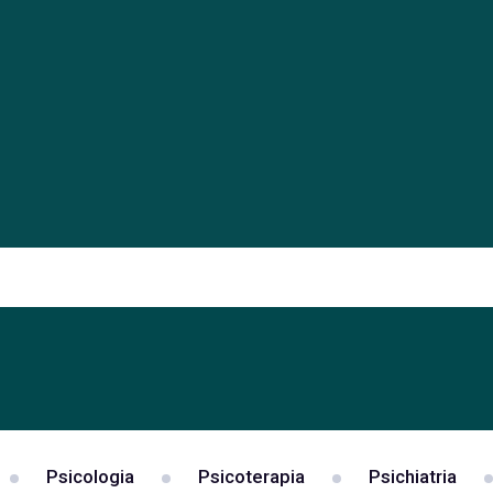
Psicologia
Psicoterapia
Psichiatria