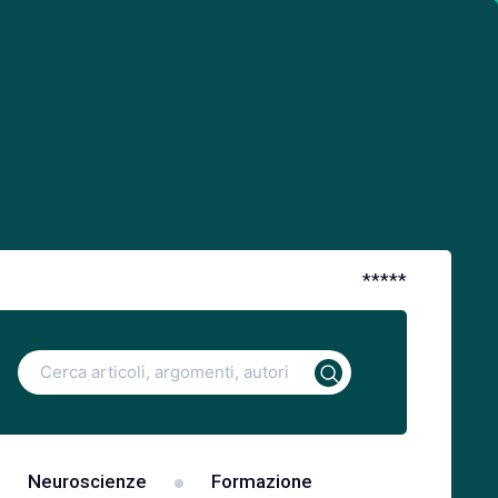
*
*
*
*
*
Ricerca
per:
Neuroscienze
Formazione