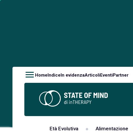
Home
Indice
In evidenza
Articoli
Eventi
Partner
Età Evolutiva
Alimentazione