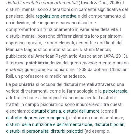
disturbi mentali e comportamentali
(Trivedi & Goel, 2006). I
disturbi mentali sono alterazioni clinicamente significative del
pensiero, della
regolazione emotiva
e del comportamento di
un individuo, che in genere causano disagio e
compromettono il funzionamento in varie aree della vita. I
disturbi mentali possono differenziarsi tra loro per sintomi
espressi e gravità, e sono elencati, descritti e codificati dal
Manuale Diagnostico e Statistico dei Disturbi Mentali,
pubblicato dall’American Psychiatric Association (APA, 2013).
Il termine
psichiatria
deriva dal greco
psyche
, mente o anima,
e
iatreia
, guarigione. Fu coniato nel 1808 da Johann Christian
Reil, un professore di medicina tedesco.
La
psichiatria
si occupa dei disturbi mentali attraverso una
varietà di trattamenti, come la farmacologia e la
psicoterapia
,
adottati in base ai bisogni di ciascun paziente. I disturbi
trattati in campo psichiatrico sono innumerevoli; tra questi
elenchiamo:
disturbi d’ansia
,
disturbi dell’umore
(come il
disturbo depressivo maggiore
), disturbi da uso di sostanze,
disturbi della nutrizione e dell’alimentazione
,
disturbi bipolari
,
disturbi di personalità
,
disturbi psicotici
(ad esempio,