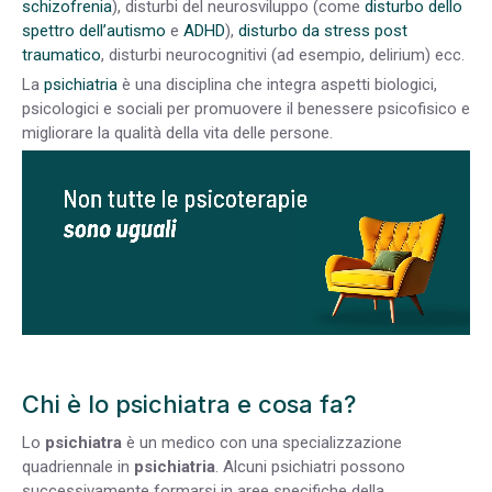
schizofrenia
), disturbi del neurosviluppo (come
disturbo dello
spettro dell’autismo
e
ADHD
),
disturbo da stress post
traumatico
, disturbi neurocognitivi (ad esempio, delirium) ecc.
La
psichiatria
è una disciplina che integra aspetti biologici,
psicologici e sociali
per promuovere il benessere psicofisico e
migliorare la qualità della vita delle persone.
Chi è lo psichiatra e cosa fa?
Lo
psichiatra
è un medico con una specializzazione
quadriennale in
psichiatria
. Alcuni psichiatri possono
successivamente formarsi in aree specifiche della