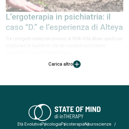
L’ergoterapia in psichiatria: il
caso “D.” e l’esperienza di Alteya
Tra i progetti realizzati presso la RSA Villa Abani quelli per
migliorare la qualità di vita dei pazienti psichiatrici
prevedono l’uso dell’ergoterapia
Carica altro
Età Evolutiva
Psicologia
Psicoterapia
Neuroscienze