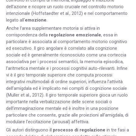
coinvolto in compiti di memoria, linguaggio e inibizione
dell’azione e ricopre un ruolo cruciale nel controllo motorio
intenzionale (Hoffstaedter et al., 2012) e nel comportamento
legato all’
emozione
.
Anche l’area supplementare motoria si attiva in
corrispondenza della
regolazione emozionale
, essa in
particolare è associata al comportamento motorio cognitivo
ed esecutivo. Il giro angolare è correlato alla cognizione
sociale ed è generalmente riconosciuto come una corteccia
associativa per i processi semantici, la memoria episodica,
l’aritmetica mentale e i processi cognitivi auto-rilevanti. Infine
vi è il giro temporale superiore che computa processi
integrativi multimodali di ordine superiori, influenza l’attività
dell’amigdala ed è implicato nei compiti di cognizione sociale
(Muller et al., 2012). Il giro temporale superiore gioca un ruolo
importante nella verbalizzazione delle scene sociali o
dell’immaginazione mentale ed è inoltre in una posizione
particolare che consente, grazie alle proiezioni all’amigdala, di
modulare l’eccitazione (arousal) affettiva.
Gli autori distinguono i
l processo di regolazione
in tre fasi a