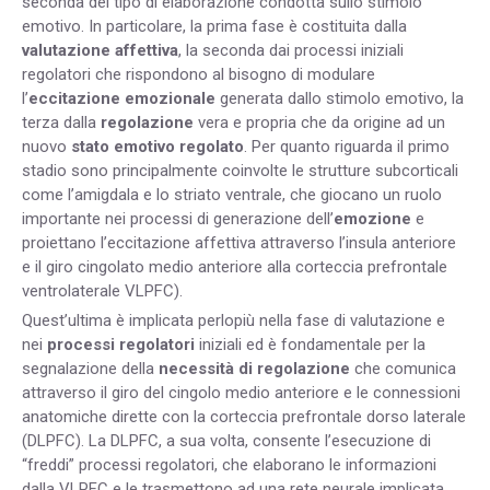
seconda del tipo di elaborazione condotta sullo stimolo
emotivo. In particolare, la prima fase è costituita dalla
valutazione affettiva
, la seconda dai processi iniziali
regolatori che rispondono al bisogno di modulare
l’
eccitazione emozionale
generata dallo stimolo emotivo, la
terza dalla
regolazione
vera e propria che da origine ad un
nuovo
stato emotivo regolato
. Per quanto riguarda il primo
stadio sono principalmente coinvolte le strutture subcorticali
come l’amigdala e lo striato ventrale, che giocano un ruolo
importante nei processi di generazione dell’
emozione
e
proiettano l’eccitazione affettiva attraverso l’insula anteriore
e il giro cingolato medio anteriore alla corteccia prefrontale
ventrolaterale VLPFC).
Quest’ultima è implicata perlopiù nella fase di valutazione e
nei
processi regolatori
iniziali ed è fondamentale per la
segnalazione della
necessità di regolazione
che comunica
attraverso il giro del cingolo medio anteriore e le connessioni
anatomiche dirette con la corteccia prefrontale dorso laterale
(DLPFC). La DLPFC, a sua volta, consente l’esecuzione di
“freddi” processi regolatori, che elaborano le informazioni
dalla VLPFC e le trasmettono ad una rete neurale implicata