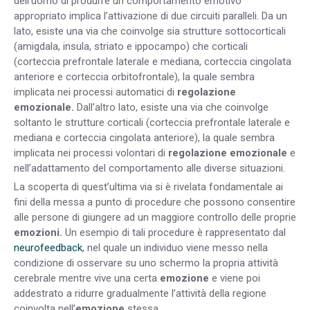
dell’uomo di produrre un comportamento emotivo
appropriato implica l’attivazione di due circuiti paralleli. Da un
lato, esiste una via che coinvolge sia strutture sottocorticali
(amigdala, insula, striato e ippocampo) che corticali
(corteccia prefrontale laterale e mediana, corteccia cingolata
anteriore e corteccia orbitofrontale), la quale sembra
implicata nei processi automatici di
regolazione
emozionale.
Dall’altro lato, esiste una via che coinvolge
soltanto le strutture corticali (corteccia prefrontale laterale e
mediana e corteccia cingolata anteriore), la quale sembra
implicata nei processi volontari di
regolazione emozionale
e
nell’adattamento del comportamento alle diverse situazioni.
La scoperta di quest’ultima via si è rivelata fondamentale ai
fini della messa a punto di procedure che possono consentire
alle persone di giungere ad un maggiore controllo delle proprie
emozioni.
Un esempio di tali procedure è rappresentato dal
neurofeedback
, nel quale un individuo viene messo nella
condizione di osservare su uno schermo la propria attività
cerebrale mentre vive una certa
emozione
e viene poi
addestrato a ridurre gradualmente l’attività della regione
coinvolta nell’
emozione
stessa.