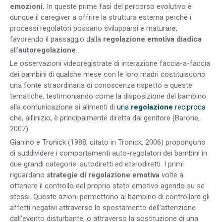
emozioni.
In queste prime fasi del percorso evolutivo è
dunque il caregiver a offrire la struttura esterna perché i
processi regolatori possano svilupparsi e maturare,
favorendo il passaggio dalla
regolazione emotiva diadica
all’
autoregolazione.
Le osservazioni videoregistrate di interazione faccia-a-faccia
dei bambini di qualche mese con le loro madri costituiscono
una fonte straordinaria di conoscenza rispetto a queste
tematiche, testimoniando come la disposizione del bambino
alla comunicazione si alimenti di
una
regolazione
reciproca
che, all’inizio, è principalmente diretta dal genitore (Barone,
2007).
Gianino e Tronick (1988, citato in Tronick, 2006) propongono
di suddividere i comportamenti auto-regolatori dei bambini in
due grandi categorie: autodiretti ed eterodiretti. I primi
riguardano
strategie di regolazione emotiva
volte a
ottenere il controllo del proprio stato emotivo agendo su se
stessi. Queste azioni permettono al bambino di controllare gli
affetti negativi attraverso lo spostamento dell’attenzione
dall’evento disturbante, o attraverso la sostituzione di una