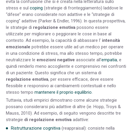
evita la confusione che si è creata nella letteratura sullo
stress e sul
coping
(strategie di fronteggiamento) laddove le
“difese” erano considerate non adattive e le “strategie di
coping” adattive (Parker & Endler, 1996). In questa prospettiva,
le strategie di
regolazione emotiva
possono essere
utilizzate per migliorare o peggiorare le cose in base al
contesto. Ad esempio, la capacità di abbassare l’
intensità
emozionale
potrebbe essere utile ad un medico per operare
in una condizione di stress, ma allo stesso tempo, potrebbe
neutralizzare le
emozioni negative
associate all’
empatia
, e
quindi renderlo meno accogliente e comprensivo nei confronti
di un paziente. Questo significa che un sistema di
regolazione emotiva
, per essere efficace, deve essere
flessibile e responsivo ai cambiamenti contestuali e nello
stesso tempo
mantenere il proprio equilibrio.
Tuttavia, studi empirici dimostrano come alcune strategie
possano considerarsi più adattive di altre (ie. Hopp, Troys &
Mauss, 2010). Ad esempio, di seguito vengono descritte tre
strategie
di regolazione emotiva
adattive:
Ristrutturazione cognitiva
(reappraisal): consiste nella