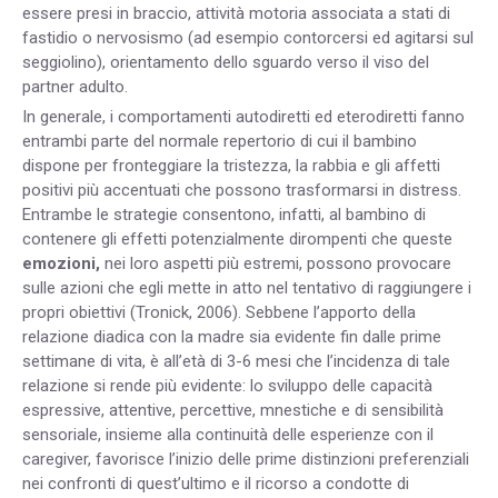
essere presi in braccio, attività motoria associata a stati di
fastidio o nervosismo (ad esempio contorcersi ed agitarsi sul
seggiolino), orientamento dello sguardo verso il viso del
partner adulto.
In generale, i comportamenti autodiretti ed eterodiretti fanno
entrambi parte del normale repertorio di cui il bambino
dispone per fronteggiare la tristezza, la rabbia e gli affetti
positivi più accentuati che possono trasformarsi in distress.
Entrambe le strategie consentono, infatti, al bambino di
contenere gli effetti potenzialmente dirompenti che queste
emozioni,
nei loro aspetti più estremi, possono provocare
sulle azioni che egli mette in atto nel tentativo di raggiungere i
propri obiettivi (Tronick, 2006). Sebbene l’apporto della
relazione diadica con la madre sia evidente fin dalle prime
settimane di vita, è all’età di 3-6 mesi che l’incidenza di tale
relazione si rende più evidente: lo sviluppo delle capacità
espressive, attentive, percettive, mnestiche e di sensibilità
sensoriale, insieme alla continuità delle esperienze con il
caregiver, favorisce l’inizio delle prime distinzioni preferenziali
nei confronti di quest’ultimo e il ricorso a condotte di