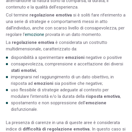
alternandone la natura sono la comparsa, la durata, il
contenuto e la qualità dell’esperienza.
Col termine
regolazione emotiva
si è soliti fare riferimento a
una serie di strategie e comportamenti messi in atto
dall’individuo, anche con scarso livello di consapevolezza, per
regolare l’
emozione
provata in un dato momento.
La
regolazione emotiva
è considerata un costrutto
multidimensionale, caratterizzato da:
disponibilità a sperimentare
emozioni
negative o positive
consapevolezza, comprensione e accettazione dei diversi
stati emotivi
;
impegnarsi nel raggiungimento di un dato obiettivo, in
risposta ad
emozioni
sia positive che negative;
uso flessibile di strategie adeguate al contesto per
modulare l’intensità e/o la durata della
risposta emotiva
,
spostamento e non soppressione dell’
emozione
disfunzionale.
La presenza di carenze in una di queste aree è considerata
indice di
difficoltà di regolazione emotiva.
In questo caso si