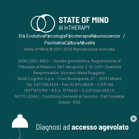
Età Evolutiva
Psicologia
Psicoterapia
Neuroscienze
Psichiatria
Cultura
Attualità
State of Mind © 2011-2025 Riproduzione riservata.
ISSN 2280-3653 – Testata giornalistica. Registrazione al
Tribunale di Milano n. 587 del giorno 2-12-2011- Direttore
Responsabile: Giovanni Maria Ruggiero.
Studi Cognitivi S.p.a. – Foro Buonaparte, 57 – 20121 Milano
Tel. 347.3354424 – Fax 02.87238216 – C.F/P.IVA
12671470156 – R.E.A. 1574642 – C.S.€1.000.060 I.V.
NOTE LEGALI
·
Condizioni Generali di Servizio
·
Dati Societari
Estesi
·
RSS
cancel
*
*
*
*
Aggiorna le tue preferenze
–
Privacy Policy
–
Cookie Policy