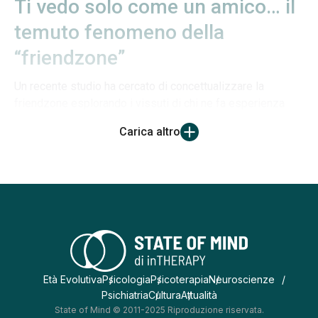
Ti vedo solo come un amico… il
temuto fenomeno della
“friendzone”
Un recente studio ha cercato di concettualizzare la
friendzone esplorando i vissuti di chi ne fa esperienza
Carica altro
Età Evolutiva
Psicologia
Psicoterapia
Neuroscienze
Psichiatria
Cultura
Attualità
State of Mind © 2011-2025 Riproduzione riservata.