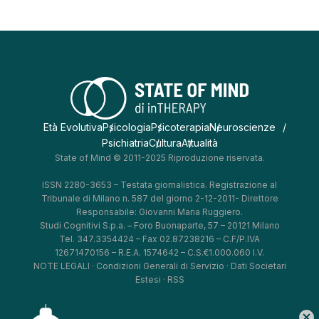
Età Evolutiva
Psicologia
Psicoterapia
Neuroscienze
Psichiatria
Cultura
Attualità
State of Mind © 2011-2025 Riproduzione riservata.
ISSN 2280-3653 – Testata giornalistica. Registrazione al
Tribunale di Milano n. 587 del giorno 2-12-2011- Direttore
Responsabile: Giovanni Maria Ruggiero.
Studi Cognitivi S.p.a. – Foro Buonaparte, 57 – 20121 Milano
Tel. 347.3354424 – Fax 02.87238216 – C.F/P.IVA
12671470156 – R.E.A. 1574642 – C.S.€1.000.060 I.V.
NOTE LEGALI
·
Condizioni Generali di Servizio
·
Dati Societari
Estesi
·
RSS
cancel