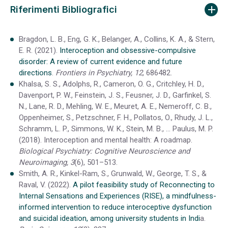
Riferimenti Bibliografici
Bragdon, L. B., Eng, G. K., Belanger, A., Collins, K. A., & Stern,
E. R. (2021).
Interoception and obsessive-compulsive
disorder: A review of current evidence and future
directions
.
Frontiers in Psychiatry, 12
, 686482.
Khalsa, S. S., Adolphs, R., Cameron, O. G., Critchley, H. D.,
Davenport, P. W., Feinstein, J. S., Feusner, J. D., Garfinkel, S.
N., Lane, R. D., Mehling, W. E., Meuret, A. E., Nemeroff, C. B.,
Oppenheimer, S., Petzschner, F. H., Pollatos, O., Rhudy, J. L.,
Schramm, L. P., Simmons, W. K., Stein, M. B., … Paulus, M. P.
(2018). Interoception and mental health: A roadmap.
Biological Psychiatry: Cognitive Neuroscience and
Neuroimaging, 3
(6), 501–513.
Smith, A. R., Kinkel-Ram, S., Grunwald, W., George, T. S., &
Raval, V. (2022).
A pilot feasibility study of Reconnecting to
Internal Sensations and Experiences (RISE), a mindfulness-
informed intervention to reduce interoceptive dysfunction
and suicidal ideation, among university students in Indi
a.