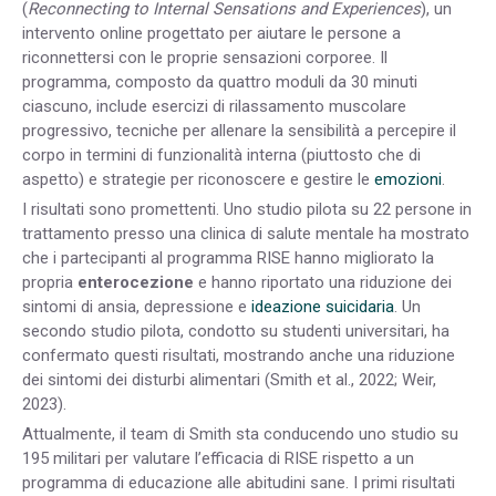
(
Reconnecting to Internal Sensations and Experiences
), un
intervento online progettato per aiutare le persone a
riconnettersi con le proprie sensazioni corporee. Il
programma, composto da quattro moduli da 30 minuti
ciascuno, include esercizi di rilassamento muscolare
progressivo, tecniche per allenare la sensibilità a percepire il
corpo in termini di funzionalità interna (piuttosto che di
aspetto) e strategie per riconoscere e gestire le
emozioni
.
I risultati sono promettenti. Uno studio pilota su 22 persone in
trattamento presso una clinica di salute mentale ha mostrato
che i partecipanti al programma RISE hanno migliorato la
propria
enterocezione
e hanno riportato una riduzione dei
sintomi di ansia, depressione e
ideazione suicidaria
. Un
secondo studio pilota, condotto su studenti universitari, ha
confermato questi risultati, mostrando anche una riduzione
dei sintomi dei disturbi alimentari (Smith et al., 2022; Weir,
2023).
Attualmente, il team di Smith sta conducendo uno studio su
195 militari per valutare l’efficacia di RISE rispetto a un
programma di educazione alle abitudini sane. I primi risultati