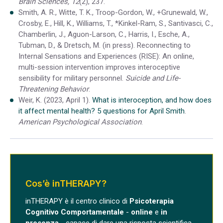
Brain Sciences, 12
(2), 237.
Smith, A. R., Witte, T. K., Troop-Gordon, W., +Grunewald, W.,
Crosby, E., Hill, K., Williams, T., *Kinkel-Ram, S., Santivasci, C.,
Chamberlin, J., Aguon-Larson, C., Harris, I., Esche, A.,
Tubman, D., & Dretsch, M. (in press). Reconnecting to
Internal Sensations and Experiences (RISE): An online,
multi-session intervention improves interoceptive
sensibility for military personnel.
Suicide and Life-
Threatening Behavior
.
Weir, K. (2023, April 1).
What is interoception, and how does
it affect mental health? 5 questions for April Smith
.
American Psychological Association
.
Cos’è inTHERAPY?
inTHERAPY è il centro clinico di
Psicoterapia
Cognitivo Comportamentale
-
online
e
in