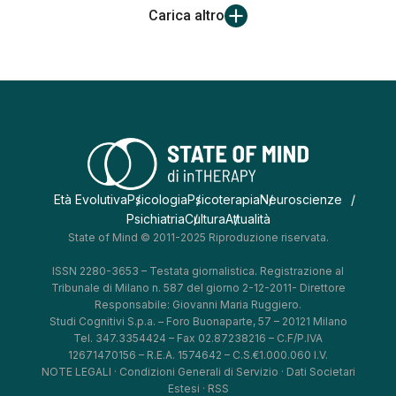
Carica altro
Età Evolutiva
Psicologia
Psicoterapia
Neuroscienze
Psichiatria
Cultura
Attualità
State of Mind © 2011-2025 Riproduzione riservata.
ISSN 2280-3653 – Testata giornalistica. Registrazione al
Tribunale di Milano n. 587 del giorno 2-12-2011- Direttore
Responsabile: Giovanni Maria Ruggiero.
Studi Cognitivi S.p.a. – Foro Buonaparte, 57 – 20121 Milano
Tel. 347.3354424 – Fax 02.87238216 – C.F/P.IVA
12671470156 – R.E.A. 1574642 – C.S.€1.000.060 I.V.
NOTE LEGALI
·
Condizioni Generali di Servizio
·
Dati Societari
Estesi
·
RSS