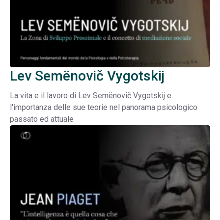
Lev Semënovič Vygotskij
La vita e il lavoro di Lev Semënovič Vygotskij e
l'importanza delle sue teorie nel panorama psicologico
passato ed attuale