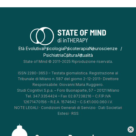
Età Evolutiva
Psicologia
Psicoterapia
Neuroscienze
Psichiatria
Cultura
Attualità
State of Mind © 2011-2025 Riproduzione riservata.
ISSN 2280-3653 – Testata giornalistica. Registrazione al
Tribunale di Milano n. 587 del giorno 2-12-2011- Direttore
Responsabile: Giovanni Maria Ruggiero.
Studi Cognitivi S.p.a. – Foro Buonaparte, 57 – 20121 Milano
Tel. 347.3354424 – Fax 02.87238216 – C.F/P.IVA
12671470156 – R.E.A. 1574642 – C.S.€1.000.060 I.V.
NOTE LEGALI
·
Condizioni Generali di Servizio
·
Dati Societari
Estesi
·
RSS
cancel