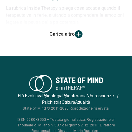
La rubrica Inside Therapy spiega cosa accade quando il
terapeuta va in ferie, aiutando a comprendere le emozioni
legate alla pausa della psicoterapia
Carica altro
Età Evolutiva
Psicologia
Psicoterapia
Neuroscienze
Psichiatria
Cultura
Attualità
State of Mind © 2011-2025 Riproduzione riservata.
ISSN 2280-3653 – Testata giornalistica. Registrazione al
Tribunale di Milano n. 587 del giorno 2-12-2011- Direttore
Responsabile: Giovanni Maria Ruggiero.