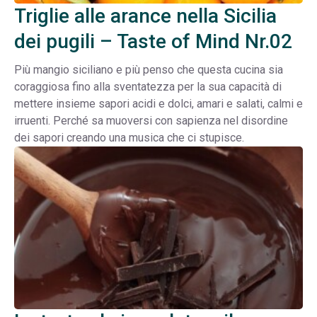
Triglie alle arance nella Sicilia
dei pugili – Taste of Mind Nr.02
Più mangio siciliano e più penso che questa cucina sia
coraggiosa fino alla sventatezza per la sua capacità di
mettere insieme sapori acidi e dolci, amari e salati, calmi e
irruenti. Perché sa muoversi con sapienza nel disordine
dei sapori creando una musica che ci stupisce.