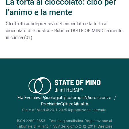
La torta al cioccolato: cibo per
l’animo e la mente
Gli effetti antidepressivi del cioccolato e la torta al
cioccolato di Ginostra. - Rubrica TASTE OF MIND: la mente
in cucina (01)
Età Evolutiva
Psicologia
Psicoterapia
Neuroscienze
Psichiatria
Cultura
Attualità
State of Mind © 2011-2025 Riproduzione riservata.
ISSN 2280-3653 – Testata giornalistica. Registrazione al
Tribunale di Milano n. 587 del giorno 2-12-2011- Direttore