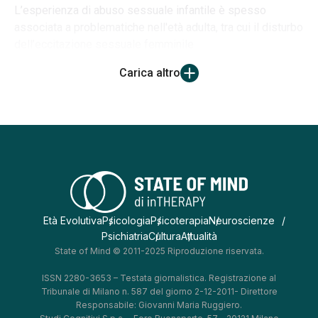
L’esperienza di abuso sessuale infantile è spesso
associata a problematiche nell'età adulta, tra cui il disturbo
dell’eccitazione sessuale femminile
Carica altro
Età Evolutiva
Psicologia
Psicoterapia
Neuroscienze
Psichiatria
Cultura
Attualità
State of Mind © 2011-2025 Riproduzione riservata.
ISSN 2280-3653 – Testata giornalistica. Registrazione al
Tribunale di Milano n. 587 del giorno 2-12-2011- Direttore
Responsabile: Giovanni Maria Ruggiero.