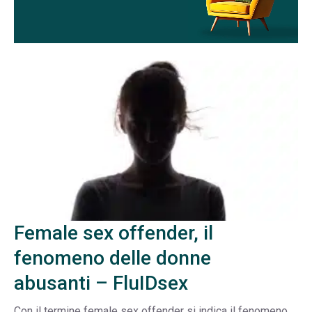
Female sex offender, il
fenomeno delle donne
abusanti – FluIDsex
Con il termine female sex offender si indica il fenomeno