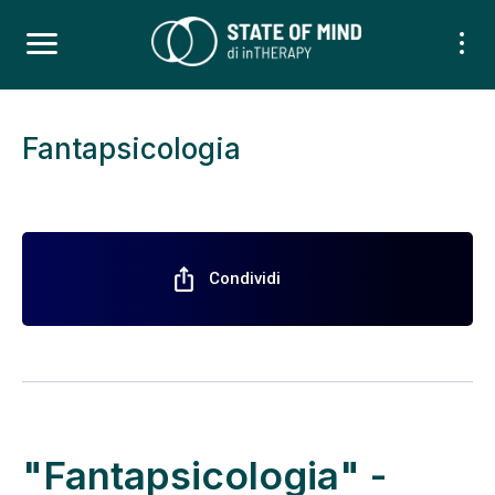
Fantapsicologia
ios_share
Condividi
"Fantapsicologia" -