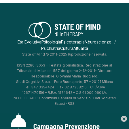
Età Evolutiva
Psicologia
Psicoterapia
Neuroscienze
Psichiatria
Cultura
Attualità
State of Mind © 2011-2025 Riproduzione riservata.
ISSN 2280-3653 – Testata giornalistica. Registrazione al
Tribunale di Milano n. 587 del giorno 2-12-2011- Direttore
Responsabile: Giovanni Maria Ruggiero.
Studi Cognitivi S.p.a. – Foro Buonaparte, 57 – 20121 Milano
Tel. 347.3354424 – Fax 02.87238216 – C.F/P.IVA
12671470156 – R.E.A. 1574642 – C.S.€1.000.060 I.V.
NOTE LEGALI
·
Condizioni Generali di Servizio
·
Dati Societari
Estesi
·
RSS
cancel
*
*
*
*