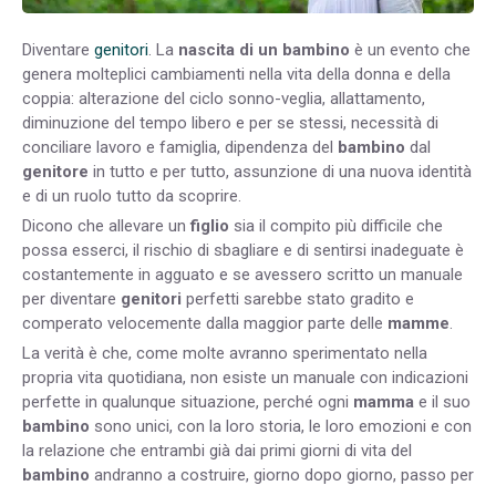
Diventare
genitori
. La
nascita di un bambino
è un evento che
genera molteplici cambiamenti nella vita della donna e della
coppia: alterazione del ciclo sonno-veglia, allattamento,
diminuzione del tempo libero e per se stessi, necessità di
conciliare lavoro e famiglia, dipendenza del
bambino
dal
genitore
in tutto e per tutto, assunzione di una nuova identità
e di un ruolo tutto da scoprire.
Dicono che allevare un
figlio
sia il compito più difficile che
possa esserci, il rischio di sbagliare e di sentirsi inadeguate è
costantemente in agguato e se avessero scritto un manuale
per diventare
genitori
perfetti sarebbe stato gradito e
comperato velocemente dalla maggior parte delle
mamme
.
La verità è che, come molte avranno sperimentato nella
propria vita quotidiana, non esiste un manuale con indicazioni
perfette in qualunque situazione, perché ogni
mamma
e il suo
bambino
sono unici, con la loro storia, le loro emozioni e con
la relazione che entrambi già dai primi giorni di vita del
bambino
andranno a costruire, giorno dopo giorno, passo per