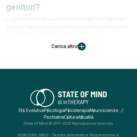
genitori?
La gravidanza è un evento psicosomatico che comporta
numerosi cambiamenti anche psicologici sia nella donna
incinta che nella futura coppia genitoriale.
Carica altro
Età Evolutiva
Psicologia
Psicoterapia
Neuroscienze
Psichiatria
Cultura
Attualità
State of Mind © 2011-2025 Riproduzione riservata.
ISSN 2280-3653 – Testata giornalistica. Registrazione al