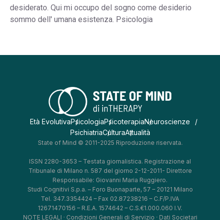
desiderato. Qui mi occupo del sogno come desiderio
sommo dell' umana esistenza. Psicologia
Età Evolutiva
Psicologia
Psicoterapia
Neuroscienze
Psichiatria
Cultura
Attualità
State of Mind © 2011-2025 Riproduzione riservata.
ISSN 2280-3653 – Testata giornalistica. Registrazione al
Tribunale di Milano n. 587 del giorno 2-12-2011- Direttore
Responsabile: Giovanni Maria Ruggiero.
Studi Cognitivi S.p.a. – Foro Buonaparte, 57 – 20121 Milano
Tel. 347.3354424 – Fax 02.87238216 – C.F/P.IVA
12671470156 – R.E.A. 1574642 – C.S.€1.000.060 I.V.
NOTE LEGALI
·
Condizioni Generali di Servizio
·
Dati Societari