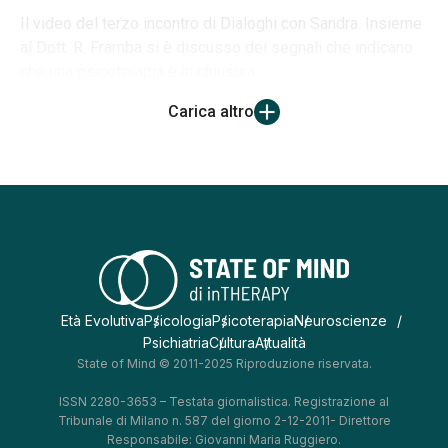
Il video del terzo incontro di Dialoghi con Sandra. Insieme
al Dott. R. Framba si è discusso dei segnali che indicano
che una psicoterapia è in chiusura
Carica altro
Età Evolutiva
Psicologia
Psicoterapia
Neuroscienze
Psichiatria
Cultura
Attualità
State of Mind © 2011-2025 Riproduzione riservata.
ISSN 2280-3653 – Testata giornalistica. Registrazione al
Tribunale di Milano n. 587 del giorno 2-12-2011- Direttore
Responsabile: Giovanni Maria Ruggiero.