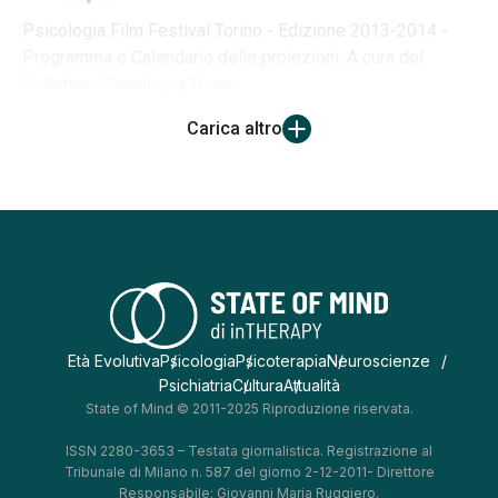
Psicologia Film Festival Torino - Edizione 2013-2014 -
Programma e Calendario delle proiezioni. A cura del
Collettivo Psicologia Torino.
Carica altro
Età Evolutiva
Psicologia
Psicoterapia
Neuroscienze
Psichiatria
Cultura
Attualità
State of Mind © 2011-2025 Riproduzione riservata.
ISSN 2280-3653 – Testata giornalistica. Registrazione al
Tribunale di Milano n. 587 del giorno 2-12-2011- Direttore
Responsabile: Giovanni Maria Ruggiero.