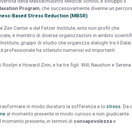
niversità della Massachusetts Medical School, e sviluppò il
laxation Program
, che successivamente divenne un percor
ness-Based Stress Reduction (MBSR)
.
Zen Center e del Fetzer Institute, ente non-profit che
ciale, è membro di diverse organizzazioni in ambito scientif
Institute, gruppo di studio che organizza dialoghi tra il Dalai
ività professionale ha ottenuto numerosi ed importanti
i Roslyn e Howard Zinn, e ha tre figli: Will, Naushon e Serena.
rasformare in modo duraturo la sofferenza e lo
stress
. Da q
one
al momento presente in modo curioso e non giudicante. 
 al momento presente, in termini di
consapevolezza
e