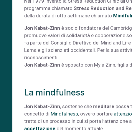
Nel 1979 inventò la Stress Reduction Clinic all’U
programma chiamato
Stress Reduction and Re
della durata di otto settimane chiamato
Mindful
Jon Kabat-Zinn
è socio fondatore del Cambridge 
promuove valori di solidarietà e cooperazione so
fa parte del Consiglio Direttivo del Mind and Life 
Lama e gli scienziati occidentali. Per la sua att
riconoscimenti.
Jon Kabat-Zinn
è sposato con Myla Zinn, figlia d
La mindfulness
Jon Kabat-Zinn
, sostenne che
meditare
possa t
concetto di
Mindfulness
, ovvero portare
attenzi
tratta di un processo in cui si porta l’attenzione
accettazione
del momento attuale.