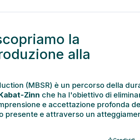
scopriamo la
roduzione alla
uction (MBSR) è un percorso della dur
Kabat-Zinn
che ha l'obiettivo di elimina
omprensione e accettazione profonda de
to presente e attraverso un atteggiame
Condividi
ios_share