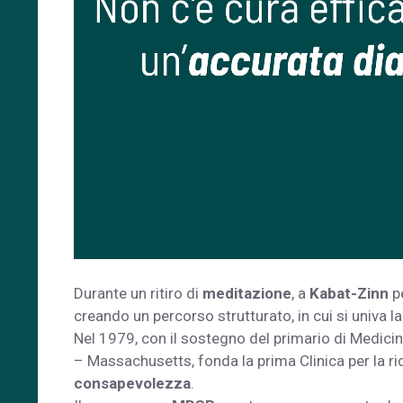
Durante un ritiro di
meditazione
, a
Kabat-Zinn
pe
creando un percorso strutturato, in cui si univa l
Nel 1979, con il sostegno del primario di Medicin
– Massachusetts, fonda la prima Clinica per la r
consapevolezza
.