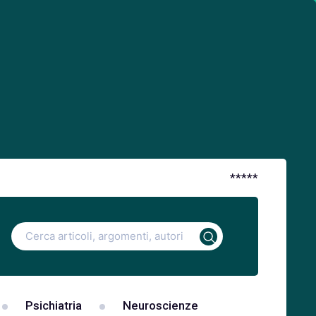
*
*
*
*
*
Ricerca
per:
Psichiatria
Neuroscienze