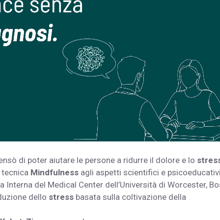
nsò di poter aiutare le persone a ridurre il dolore e lo
stres
a tecnica
Mindfulness
agli aspetti scientifici e psicoeducati
a Interna del Medical Center dell’Università di Worcester, B
iduzione dello
stress
basata sulla coltivazione della