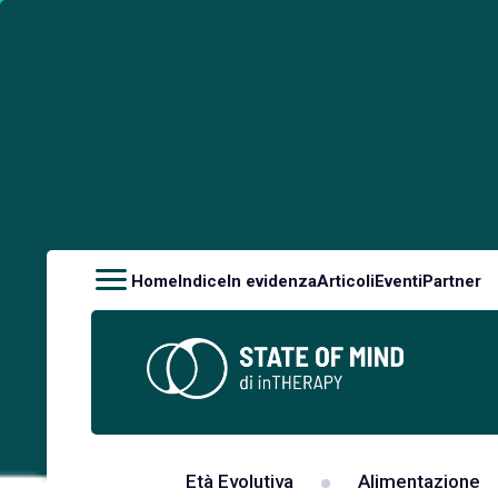
Home
Indice
In evidenza
Articoli
Eventi
Partner
Età Evolutiva
Alimentazione