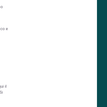
so
ico e
ui il
Si