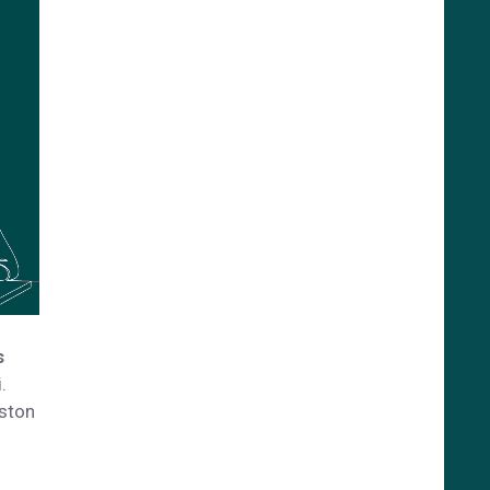
s
vi.
oston