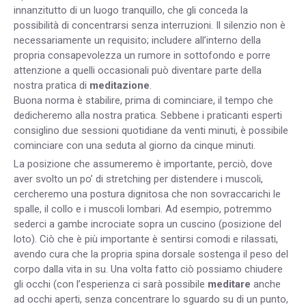
innanzitutto di un luogo tranquillo, che gli conceda la
possibilità di concentrarsi senza interruzioni. Il silenzio non è
necessariamente un requisito; includere all’interno della
propria consapevolezza un rumore in sottofondo e porre
attenzione a quelli occasionali può diventare parte della
nostra pratica di
meditazione
.
Buona norma è stabilire, prima di cominciare, il tempo che
dedicheremo alla nostra pratica. Sebbene i praticanti esperti
consiglino due sessioni quotidiane da venti minuti, è possibile
cominciare con una seduta al giorno da cinque minuti.
La posizione che assumeremo è importante, perciò, dove
aver svolto un po’ di stretching per distendere i muscoli,
cercheremo una postura dignitosa che non sovraccarichi le
spalle, il collo e i muscoli lombari. Ad esempio, potremmo
sederci a gambe incrociate sopra un cuscino (posizione del
loto). Ciò che è più importante è sentirsi comodi e rilassati,
avendo cura che la propria spina dorsale sostenga il peso del
corpo dalla vita in su. Una volta fatto ciò possiamo chiudere
gli occhi (con l’esperienza ci sarà possibile
meditare
anche
ad occhi aperti, senza concentrare lo sguardo su di un punto,