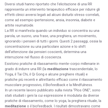
Diversi studi hanno riportato che l’elicitazione di una RR
rappresenta un intervento terapeutico efficace per ridurre gli
effetti clinici avversi legati ad alcuni disturbi stress-correlati,
come ad esempio ipertensione, ansia, insonnia, diabete e
artrite reumatoide.
La RR si manifesta quando un individuo si concentra su una
parola, un suono, una frase, una preghiera, un movimento,
ignorando i pensieri di tutti i giorni. Questi 2 passaggi, ossia la
concentrazione su una particolare azione e lo shift
dell’attenzione dai pensieri coscienti, determina una
interruzione nel flusso di coscienza.
Esistono pratiche di rilassamento mente-corpo millenarie in
grado di indurre una RR (la
meditazione
trascendentale, lo
Yoga, il Tai Chi, il Qi Gong e alcune preghiere rituali) e
pratiche più recenti e altrettanto efficaci come il rilassamento
muscolare progressivo, il Biofeedback e la Mindfulness.
In un recente lavoro pubblicato sulla rivista “Plos ONE”, sono
stati studiati i geni la cui espressione è modulata da diverse
pratiche di rilassamento, come lo yoga, la preghiera rituale, la
meditazione
o il biofeedback. I risultati dimostravano come