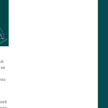
 di
e se
anto
posti
iste