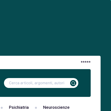
*
*
*
*
*
Ricerca
per:
Psichiatria
Neuroscienze