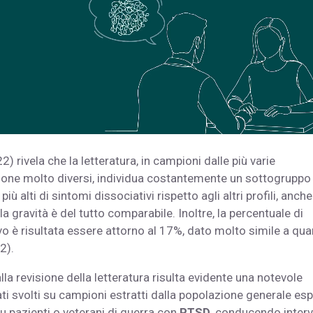
 rivela che la letteratura, in campioni dalle più varie
zione molto diversi, individua costantemente un sottogruppo
ù alti di sintomi dissociativi rispetto agli altri profili, anch
la gravità è del tutto comparabile. Inoltre, la percentuale di
ivo è risultata essere attorno al 17%, dato molto simile a qu
2).
la revisione della letteratura risulta evidente una notevole
tati svolti su campioni estratti dalla popolazione generale es
 pazienti o veterani di guerra con
PTSD
, conducendo interv