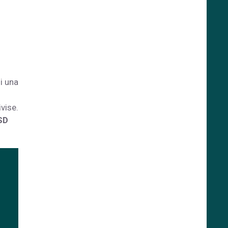
i una
ivise.
SD