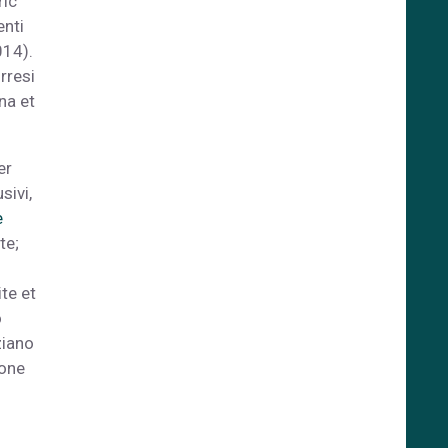
ric
enti
014).
rresi
na et
er
sivi,
e
te;
te et
o
iano
ione