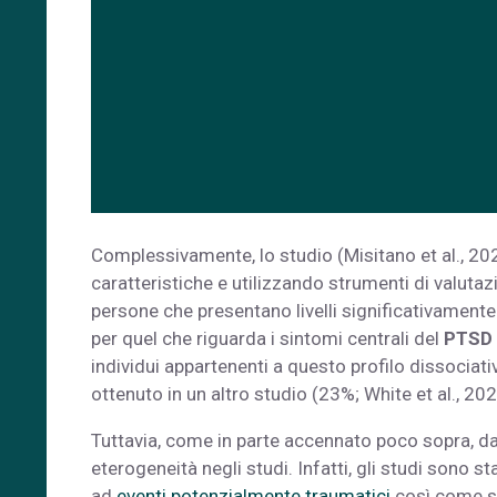
Complessivamente, lo studio (Misitano et al., 2022)
caratteristiche e utilizzando strumenti di valuta
persone che presentano livelli significativamente pi
per quel che riguarda i sintomi centrali del
PTSD
individui appartenenti a questo profilo dissociat
ottenuto in un altro studio (23%; White et al., 202
Tuttavia, come in parte accennato poco sopra, dal
eterogeneità negli studi. Infatti, gli studi sono s
ad
eventi potenzialmente traumatici
così come su