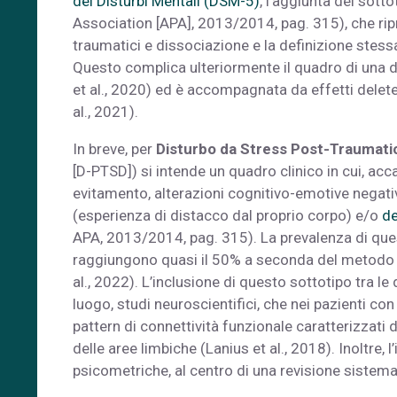
dei Disturbi Mentali (DSM-5)
, l’aggiunta del sotto
Association [APA], 2013/2014, pag. 315), che ripr
traumatici e dissociazione e la definizione stess
Questo complica ulteriormente il quadro di una di
et al., 2020) ed è accompagnata da effetti delet
al., 2021).
In breve, per
Disturbo da Stress Post-Traumatic
[D-PTSD]) si intende un quadro clinico in cui, acca
evitamento, alterazioni cognitivo-emotive negative
(esperienza di distacco dal proprio corpo) e/o
de
APA, 2013/2014, pag. 315). La prevalenza di quest
raggiungono quasi il 50% a seconda del metodo di
al., 2022). L’inclusione di questo sottotipo tra le 
luogo, studi neuroscientifici, che nei pazienti co
pattern di connettività funzionale caratterizzati d
delle aree limbiche (Lanius et al., 2018). Inoltre,
psicometriche, al centro di una revisione sistemat