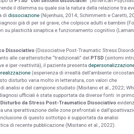
tipo di
PTSD “con sintomi dissociativi”
(American Psychiat
ende il dilemma su quale sia la natura della relazione tra ev
a di
dissociazione
(Nijenhuis, 2014; Schimmenti e Caretti, 2
agnosi già di per sé grave, che colpisce adulti e bambini (Fo
eri su plasticità sinaptica e funzionamento cognitivo (Laman
o Dissociativo
(Dissociative Post-Traumatic Stress Disord
nto alle caratteristiche “tradizionali” del
PTSD
(sintomi intru
 e iper-reattività), il paziente presenta
depersonalizzazion
realizzazione
(esperienza di irrealtà dell’ambiente circostan
o disturbo varia molto in letteratura, con valori che
 analisi e del campione studiato (Misitano et al., 2022; Whi
diagnosi ufficiali è stata supportata da diverse fonti: in prim
n
Disturbo da Stress Post-Traumatico Dissociativo
evidenz
a una iperattivazione delle zone prefrontali e dall’ipoattivaz
 l’inclusione di questo sottotipo è supportata da analisi
ica di recente pubblicazione (Misitano et al., 2022).