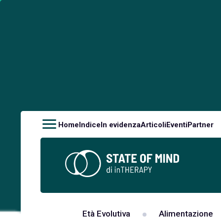
Home
Indice
In evidenza
Articoli
Eventi
Partner
Età Evolutiva
Alimentazione