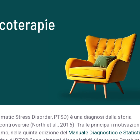
matic Stress Disorder, PTSD) è una diagnosi dalla storia
troversie (North et al., 2016). Tra le principali motivazioni
mo, nella quinta edizione del
Manuale Diagnostico e Statist