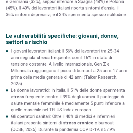
e Germania (33%), seppur inferiore a Spagna (48%) e Polonia
(45%). Il 40% dei lavoratori italiani riporta sintomi d’ansia, il
36% sintomi depressivi, e il 34% sperimenta spesso solitudine.
Le vulnerabilità specifiche: giovani, donne,
settori a rischio
I giovani lavoratori italiani:
Il 56% dei lavoratori tra 25-34
anni segnala
stress
frequente, con il 16% in stato di
tensione costante. A livello internazionale, Gen Z e
Millennials raggiungono il picco di burnout a 25 anni, 17 anni
prima della media generale di 42 anni (Talker Research,
2025).
Le donne lavoratrici:
In Italia, il 51% delle donne sperimenta
stress
frequente contro il 39% degli uomini. Il punteggio di
salute mentale femminile è mediamente 5 punti inferiore a
quello maschile nel TELUS Index europeo.
Gli operatori sanitari:
Oltre il 40% di medici e infermieri
italiani presenta sintomi di
stress cronico
o burnout
(OCSE, 2025). Durante la pandemia COVID-19, il 57,9%