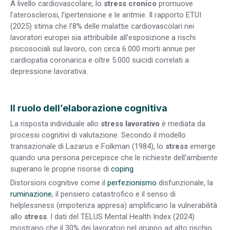
A livello cardiovascolare, lo
stress cronico
promuove
l’aterosclerosi, l’ipertensione e le aritmie. Il rapporto ETUI
(2025) stima che l’8% delle malattie cardiovascolari nei
lavoratori europei sia attribuibile all’esposizione a rischi
psicosociali sul lavoro, con circa 6.000 morti annue per
cardiopatia coronarica e oltre 5.000 suicidi correlati a
depressione lavorativa.
Il ruolo dell’elaborazione cognitiva
La risposta individuale allo
stress lavorativo
è mediata da
processi cognitivi di valutazione. Secondo il modello
transazionale di Lazarus e Folkman (1984), lo
stress
emerge
quando una persona percepisce che le richieste dell’ambiente
superano le proprie risorse di
coping
.
Distorsioni cognitive come il
perfezionismo
disfunzionale, la
ruminazione
, il pensiero catastrofico e il senso di
helplessness (impotenza appresa) amplificano la vulnerabilità
allo
stress
. I dati del TELUS Mental Health Index (2024)
mostrano che il 30% dei lavoratori nel gruppo ad alto rischio