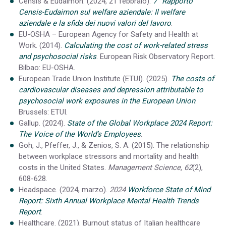
Censis & Eudaimon. (2024, 21 febbraio).
7° Rapporto
Censis-Eudaimon sul welfare aziendale: Il welfare
aziendale e la sfida dei nuovi valori del lavoro
.
EU-OSHA – European Agency for Safety and Health at
Work. (2014).
Calculating the cost of work-related stress
and psychosocial risks
. European Risk Observatory Report.
Bilbao: EU-OSHA.
European Trade Union Institute (ETUI). (2025).
The costs of
cardiovascular diseases and depression attributable to
psychosocial work exposures in the European Union
.
Brussels: ETUI.
Gallup. (2024).
State of the Global Workplace 2024 Report:
The Voice of the World’s Employees
.
Goh, J., Pfeffer, J., & Zenios, S. A. (2015). The relationship
between workplace stressors and mortality and health
costs in the United States.
Management Science, 62
(2),
608-628.
Headspace. (2024, marzo).
2024
Workforce State of Mind
Report: Sixth Annual Workplace Mental Health Trends
Report
.
Healthcare. (2021). Burnout status of Italian healthcare