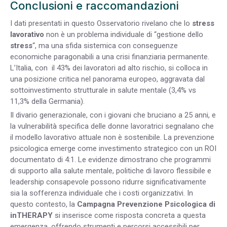
Conclusioni e raccomandazioni
I dati presentati in questo Osservatorio rivelano che lo
stress
lavorativo
non è un problema individuale di “gestione dello
stress
“, ma una sfida sistemica con conseguenze
economiche paragonabili a una crisi finanziaria permanente.
L’Italia, con il 43% dei lavoratori ad alto rischio, si colloca in
una posizione critica nel panorama europeo, aggravata dal
sottoinvestimento strutturale in salute mentale (3,4% vs
11,3% della Germania).
Il divario generazionale, con i giovani che bruciano a 25 anni, e
la vulnerabilità specifica delle donne lavoratrici segnalano che
il modello lavorativo attuale non è sostenibile. La prevenzione
psicologica emerge come investimento strategico con un ROI
documentato di 4:1. Le evidenze dimostrano che programmi
di supporto alla salute mentale, politiche di lavoro flessibile e
leadership consapevole possono ridurre significativamente
sia la sofferenza individuale che i costi organizzativi.
In
questo contesto, la
Campagna Prevenzione Psicologica di
inTHERAPY
si inserisce come risposta concreta a questa
emergenza, offrendo strumenti e percorsi accessibili per