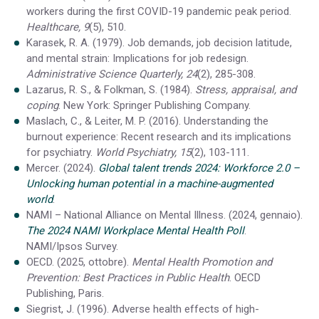
workers during the first COVID-19 pandemic peak period.
Healthcare, 9
(5), 510.
Karasek, R. A. (1979). Job demands, job decision latitude,
and mental strain: Implications for job redesign.
Administrative Science Quarterly, 24
(2), 285-308.
Lazarus, R. S., & Folkman, S. (1984).
Stress, appraisal, and
coping
. New York: Springer Publishing Company.
Maslach, C., & Leiter, M. P. (2016). Understanding the
burnout experience: Recent research and its implications
for psychiatry.
World Psychiatry, 15
(2), 103-111.
Mercer. (2024).
Global talent trends 2024: Workforce 2.0 –
Unlocking human potential in a machine-augmented
world
.
NAMI – National Alliance on Mental Illness. (2024, gennaio).
The 2024 NAMI Workplace Mental Health Poll
.
NAMI/Ipsos Survey.
OECD. (2025, ottobre).
Mental Health Promotion and
Prevention: Best Practices in Public Health
. OECD
Publishing, Paris.
Siegrist, J. (1996). Adverse health effects of high-