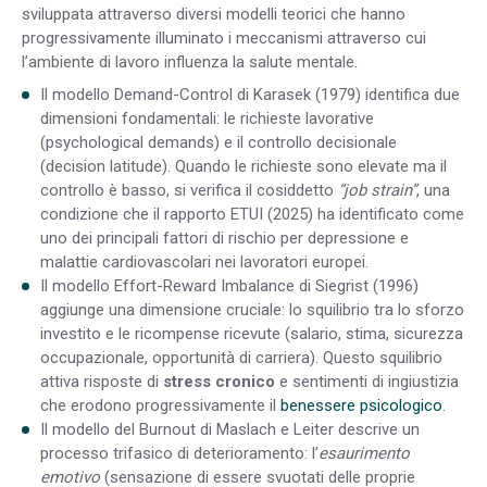
sviluppata attraverso diversi modelli teorici che hanno
progressivamente illuminato i meccanismi attraverso cui
l’ambiente di lavoro influenza la salute mentale.
Il modello Demand-Control di Karasek (1979)
identifica due
dimensioni fondamentali: le richieste lavorative
(psychological demands) e il controllo decisionale
(decision latitude). Quando le richieste sono elevate ma il
controllo è basso, si verifica il cosiddetto
“job strain”
, una
condizione che il rapporto ETUI (2025) ha identificato come
uno dei principali fattori di rischio per depressione e
malattie cardiovascolari nei lavoratori europei.
Il modello Effort-Reward Imbalance di Siegrist (1996)
aggiunge una dimensione cruciale: lo squilibrio tra lo sforzo
investito e le ricompense ricevute (salario, stima, sicurezza
occupazionale, opportunità di carriera). Questo squilibrio
attiva risposte di
stress cronico
e sentimenti di ingiustizia
che erodono progressivamente il
benessere psicologico
.
Il modello del Burnout di Maslach e Leiter
descrive un
processo trifasico di deterioramento: l’
esaurimento
emotivo
(sensazione di essere svuotati delle proprie