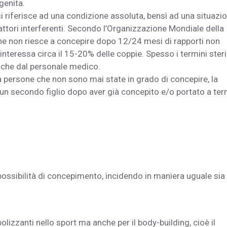
genita.
on si riferisce ad una condizione assoluta, bensì ad una situazi
fattori interferenti. Secondo l’Organizzazione Mondiale della
e non riesce a concepire dopo 12/24 mesi di rapporti non
teressa circa il 15-20% delle coppie. Spesso i termini steril
nche dal personale medico.
e a persone che non sono mai state in grado di concepire, la
re un secondo figlio dopo aver già concepito e/o portato a te
possibilità di concepimento, incidendo in maniera uguale sia 
lizzanti nello sport ma anche per il body-building, cioè il