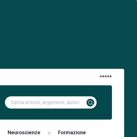
*
*
*
*
*
Ricerca
per:
Neuroscienze
Formazione