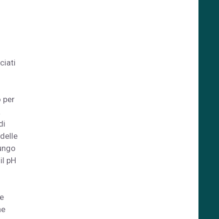
ciati
o per
a
di
 delle
lungo
il pH
me
he