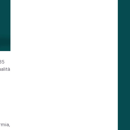
 35
alità
rmia,