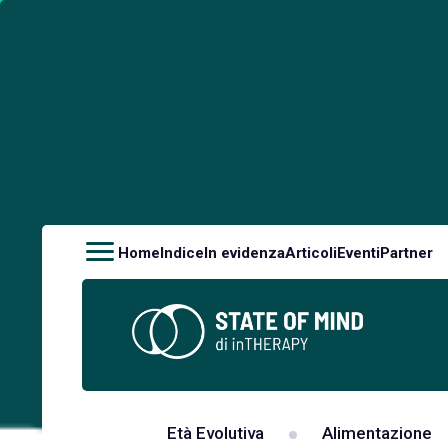
Home
Indice
In evidenza
Articoli
Eventi
Partner
Età Evolutiva
Alimentazione