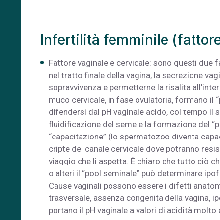
Infertilità femminile (fatto
Fattore vaginale e cervicale: sono questi due f
nel tratto finale della vagina, la secrezione va
sopravvivenza e permetterne la risalita all’inter
muco cervicale, in fase ovulatoria, formano il 
difendersi dal pH vaginale acido, col tempo il s
fluidificazione del seme e la formazione del “
“capacitazione” (lo spermatozoo diventa capace di
cripte del canale cervicale dove potranno resis
viaggio che li aspetta. È chiaro che tutto ciò c
o alteri il “pool seminale” può determinare ipoferti
Cause vaginali possono essere i difetti anatom
trasversale, assenza congenita della vagina, ipo
portano il pH vaginale a valori di acidità molt