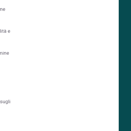
one
ità e
rmine
sugli