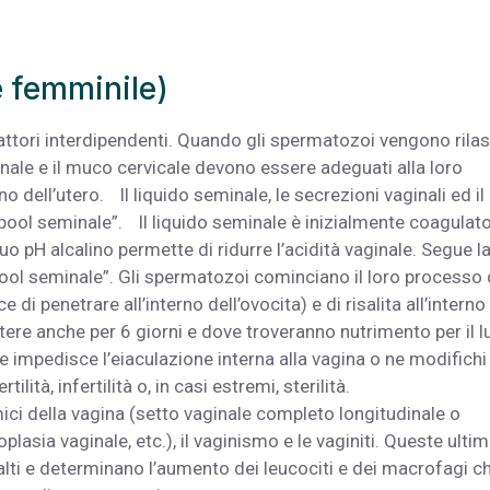
re femminile)
attori interdipendenti. Quando gli spermatozoi vengono rilas
ginale e il muco cervicale devono essere adeguati alla loro
no dell’utero. Il liquido seminale, le secrezioni vaginali ed il
“pool seminale”. Il liquido seminale è inizialmente coagulat
uo pH alcalino permette di ridurre l’acidità vaginale. Segue l
pool seminale”. Gli spermatozoi cominciano il loro processo 
 penetrare all’interno dell’ovocita) e di risalita all’interno
tere anche per 6 giorni e dove troveranno nutrimento per il 
he impedisce l’eiaculazione interna alla vagina o ne modifichi 
lità, infertilità o, in casi estremi, sterilità.
ici della vagina (setto vaginale completo longitudinale o
plasia vaginale, etc.), il vaginismo e le vaginiti. Queste ulti
o alti e determinano l’aumento dei leucociti e dei macrofagi c