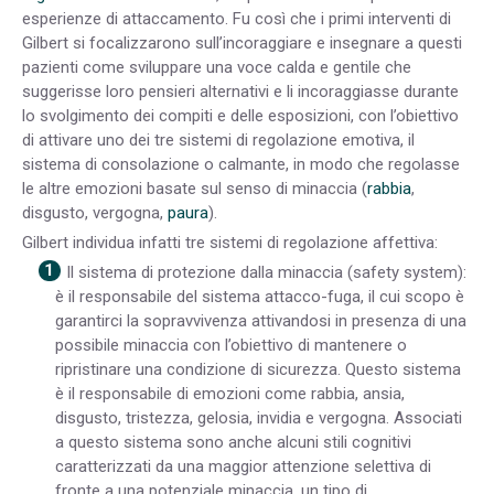
esperienze di attaccamento. Fu così che i primi interventi di
Gilbert si focalizzarono sull’incoraggiare e insegnare a questi
pazienti come sviluppare una voce calda e gentile che
suggerisse loro pensieri alternativi e li incoraggiasse durante
lo svolgimento dei compiti e delle esposizioni, con l’obiettivo
di attivare uno dei tre sistemi di regolazione emotiva, il
sistema di consolazione o calmante, in modo che regolasse
le altre emozioni basate sul senso di minaccia (
rabbia
,
disgusto, vergogna,
paura
).
Gilbert individua infatti tre sistemi di regolazione affettiva:
Il sistema di protezione dalla minaccia (safety system):
è il responsabile del sistema attacco-fuga, il cui scopo è
garantirci la sopravvivenza attivandosi in presenza di una
possibile minaccia con l’obiettivo di mantenere o
ripristinare una condizione di sicurezza. Questo sistema
è il responsabile di emozioni come rabbia, ansia,
disgusto, tristezza, gelosia, invidia e vergogna. Associati
a questo sistema sono anche alcuni stili cognitivi
caratterizzati da una maggior attenzione selettiva di
fronte a una potenziale minaccia, un tipo di