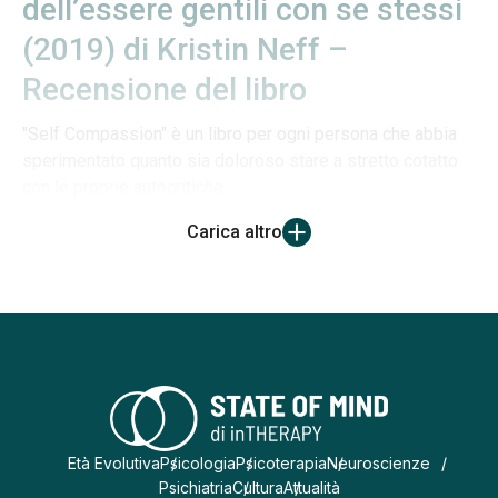
dell’essere gentili con se stessi
(2019) di Kristin Neff –
Recensione del libro
"Self Compassion" è un libro per ogni persona che abbia
sperimentato quanto sia doloroso stare a stretto cotatto
con le proprie autocritiche.
Carica altro
Età Evolutiva
Psicologia
Psicoterapia
Neuroscienze
Psichiatria
Cultura
Attualità