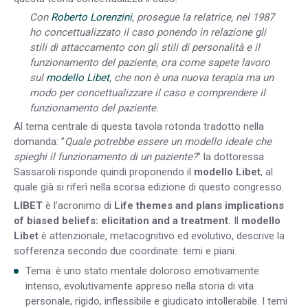
Con
Roberto Lorenzini
, prosegue la relatrice, nel 1987
ho concettualizzato il caso ponendo in relazione gli
stili di attaccamento con gli stili di personalità e il
funzionamento del paziente, ora come sapete lavoro
sul
modello Libet
, che non è una nuova terapia ma un
modo per concettualizzare il caso e comprendere il
funzionamento del paziente.
Al tema centrale di questa tavola rotonda tradotto nella
domanda: ”
Quale potrebbe essere un modello ideale che
spieghi il funzionamento di un paziente?
” la dottoressa
Sassaroli risponde quindi proponendo il
modello Libet
, al
quale già si riferì nella scorsa edizione di questo congresso.
LIBET
è l’acronimo di
Life themes and plans implications
of biased beliefs: elicitation and a treatment.
Il
modello
Libet
è attenzionale, metacognitivo ed evolutivo, descrive la
sofferenza secondo due coordinate: temi e piani.
Tema: è uno stato mentale doloroso emotivamente
intenso, evolutivamente appreso nella storia di vita
personale, rigido, inflessibile e giudicato intollerabile. I temi