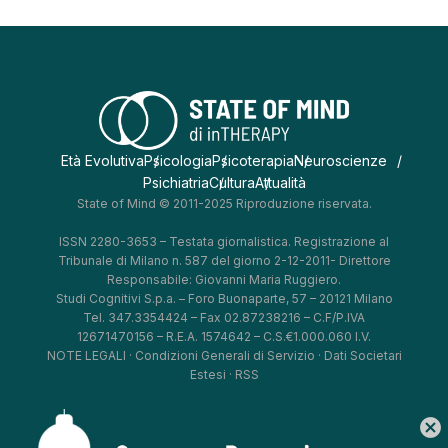
Età Evolutiva
Psicologia
Psicoterapia
Neuroscienze
Psichiatria
Cultura
Attualità
State of Mind © 2011-2025 Riproduzione riservata.
ISSN 2280-3653 – Testata giornalistica. Registrazione al
Tribunale di Milano n. 587 del giorno 2-12-2011- Direttore
Responsabile: Giovanni Maria Ruggiero.
Studi Cognitivi S.p.a. – Foro Buonaparte, 57 – 20121 Milano
Tel. 347.3354424 – Fax 02.87238216 – C.F/P.IVA
12671470156 – R.E.A. 1574642 – C.S.€1.000.060 I.V.
NOTE LEGALI
·
Condizioni Generali di Servizio
·
Dati Societari
Estesi
·
RSS
cancel