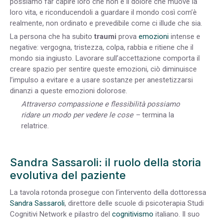
possiamo far capire loro che non è il dolore che muove la
loro vita, e riconducendoli a guardare il mondo così com’è
realmente, non ordinato e prevedibile come ci illude che sia.
La persona che ha subito
traumi
prova
emozioni
intense e
negative: vergogna, tristezza, colpa, rabbia e ritiene che il
mondo sia ingiusto. Lavorare sull’accettazione comporta il
creare spazio per sentire queste emozioni, ciò diminuisce
l’impulso a evitare e a usare sostanze per anestetizzarsi
dinanzi a queste emozioni dolorose.
Attraverso compassione e flessibilità possiamo
ridare un modo per vedere le cose –
termina la
relatrice.
Sandra Sassaroli: il ruolo della storia
evolutiva del paziente
La tavola rotonda prosegue con l’intervento della dottoressa
Sandra Sassaroli
, direttore delle scuole di psicoterapia Studi
Cognitivi Network e pilastro del
cognitivismo
italiano. Il suo