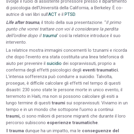
svolge il ruolo di assistente professore presso il dipartimento
di psicologia dell’Università della California, a Berkeley. È co-
autrice di vari libri sull’
ACT
e il
PTSD
.
Life after trauma
, il titolo della sua presentazione. “
Il primo
punto che vorrei trattare con voi è considerare la perdita
dell’ordine dopo il
trauma
” così la relatrice introduce il suo
intervento.
La relatrice mostra immagini concernenti lo tzunami e ricorda
che dopo l’evento era stata costituita una linea telefonica di
aiuto per prevenire il
suicidio
dei sopravvissuti, proprio a
conferma degli effetti psicologici degli
eventi traumatici.
L’intensa sofferenza può condurre a suicidio. Talvolta,
prosegue, è difficile calcolare gli effetti nel tempo di questi
disastri: 230 sono state le persone morte in unico evento, il
terremoto in Haiti, ma non si possono calcolare gli esiti a
lungo termine di questi
traumi
sui sopravvissuti. Viviamo in un
tempo e in un mondo che sottopone l’uomo a continui
traumi,
ci sono milioni di persone migranti che durante il loro
percorso subiscono
esperienze traumatiche
.
Il
trauma
dunque ha un impatto, ma le
conseguenze del