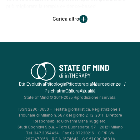
può migliorare la terapia evidence-based
Carica altro
Età Evolutiva
Psicologia
Psicoterapia
Neuroscienze
Psichiatria
Cultura
Attualità
State of Mind © 2011-2025 Riproduzione riservata.
ISSN 2280-3653 – Testata giornalistica. Registrazione al
Tribunale di Milano n. 587 del giorno 2-12-2011- Direttore
Responsabile: Giovanni Maria Ruggiero.
Studi Cognitivi S.p.a. – Foro Buonaparte, 57 – 20121 Milano
Tel. 347.3354424 – Fax 02.87238216 – C.F/P.IVA
12671470156 – R.E.A. 1574642 – C.S.€1.000.060 I.V.