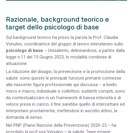
Razionale, background teorico e
target dello psicologo di base
Sul background teorico ha preso la parola la Prof. Claudia
Venuleo, coordinatrice del gruppo di lavoro interateneo sullo
psicologo di base
– Unisalento, delineandone, a partire dalla
legge n.11 del 15 Giugno 2023, le modalità condivise di
attuazione.
La
riduzione
del
disagio
,
la
prevenzione
e
la
pr
omozione
della
salute
: sono queste le principali funzioni primarie connesse
alla nascente figura professionale qui discussa – a livello
micro e macro, individuale e collettivo; suddetti compiti, sono
da contestualizzare in un framework di bassa intensità e di
veloce presa in carico; il fine sarebbe quello di intercettare ed
interpretare prontamente,
metten
dosi
in
ascolto
attivo,
la
domanda di senso.
Nel PNP (
Piano Nazione della Prevenzione
) 2020-25 – ha
ricordato la prof.ssa Venuleo – la salute
“pare
essere