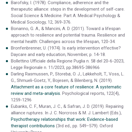
Barofsky, I. (1978). Compliance, adherence and the
therapeutic alliance: steps in the development of self-care.
Social Science & Medicine. Part A: Medical Psychology &
Medical Sociology, 12, 369-376.
Bonanno, G. A., & Mancini, A. D. (2011). Toward a lifespan
approach to resilience and potential trauma. Resilience and
mental health: Challenges across the lifespan, 120-34.
Bronfenbrenner, U. (1974). Is early intervention effective?
Daycare and early education, November, p. 14-18.
Bollettino Ufficiale della Regione Puglia n. 58 del 20-6-2023,
Legge Regionale n. 11/2023, pp.38695-386966
Darling Rasmussen, P., Storebø, O. J., Løkkeholt, T., Voss, L.
G., Shmueli-Goetz, Y., Bojesen, & Bilenberg, N. (2019).
Attachment as a core feature of resilience: A systematic
review and meta-analysis.
Psychological reports, 122(4),
1259-1296
Eubanks, C. F., Muran, J. C., & Safran, J. D. (2019). Repairing
alliance ruptures. In J. C. Norcross & M. J. Lambert (Eds.),
Psychotherapy relationships that work: Evidence-based
therapist contributions
(3rd ed., pp. 549–579). Oxford