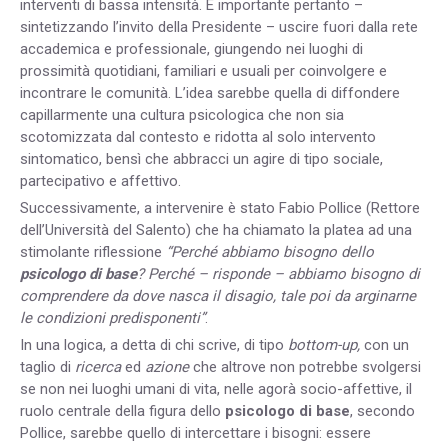
interventi di bassa intensità. È importante pertanto –
sintetizzando l’invito della Presidente – uscire fuori dalla rete
accademica e professionale, giungendo nei luoghi di
prossimità quotidiani, familiari e usuali per coinvolgere e
incontrare le comunità. L’idea sarebbe quella di diffondere
capillarmente
una cultura psicologica
che non sia
scotomizzata dal contesto e ridotta al solo intervento
sintomatico, bensì che abbracci un agire di tipo sociale,
partecipativo e affettivo.
Successivamente, a intervenire è stato Fabio Pollice (Rettore
dell’Università del Salento) che ha chiamato la platea ad una
stimolante riflessione
“Perché abbiamo bisogno dello
psicologo di base
? Perché – risponde – abbiamo bisogno di
comprendere da dove nasca il disagio, tale poi da arginarne
le condizioni predisponenti”
.
In una logica, a detta di chi scrive, di tipo
bottom-up,
con un
taglio di
ricerca
ed
azione
che altrove non potrebbe svolgersi
se non nei luoghi umani di vita, nelle agorà socio-affettive, il
ruolo centrale della figura dello
psicologo di base
, secondo
Pollice, sarebbe quello di intercettare i bisogni: essere