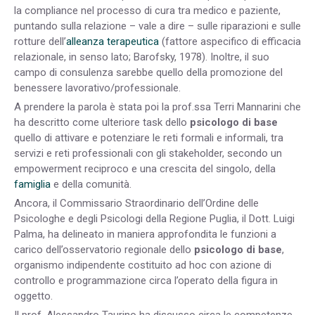
la compliance
nel processo di cura tra medico e paziente,
puntando sulla relazione – vale a dire – sulle riparazioni e sulle
rotture
dell’
alleanza terapeutica
(fattore aspecifico di efficacia
relazionale, in senso lato;
Barofsky, 1978
). Inoltre, il suo
campo di consulenza sarebbe quello della promozione del
benessere lavorativo/professionale.
A prendere la parola è stata poi la prof.ssa Terri Mannarini che
ha descritto come ulteriore
task
dello
psicologo di base
quello di
attivare e potenziare le reti formali e informali, tra
servizi e reti professionali con gli stakeholder, secondo un
empowerment reciproco e una crescita del singolo, della
famiglia
e della comunità.
Ancora, il Commissario Straordinario dell’Ordine delle
Psicologhe e degli Psicologi della Regione Puglia, il Dott. Luigi
Palma, ha delineato in maniera approfondita le funzioni a
carico
dell’osservatorio regionale
dello
psicologo di base
,
organismo indipendente costituito ad hoc con azione di
controllo e programmazione circa l’operato della figura in
oggetto.
Il prof. Alessandro Taurino ha discusso circa le competenze