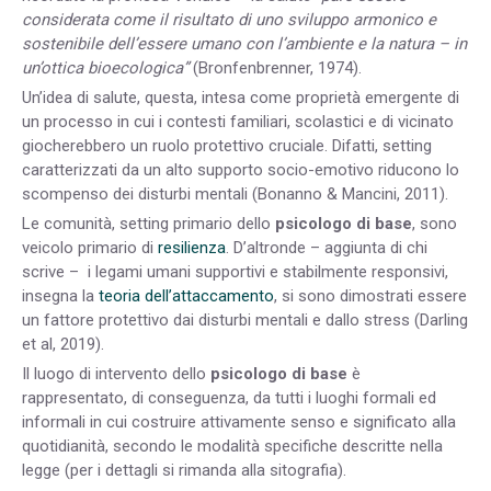
considerata come il risultato di uno sviluppo armonico e
sostenibile dell’essere umano con l’ambiente e la natura – in
un’ottica bioecologic
a”
(
Bronfenbrenner, 1974
).
Un’idea di salute, questa, intesa come proprietà emergente di
un processo in cui i contesti familiari, scolastici e di vicinato
giocherebbero un ruolo protettivo cruciale. Difatti, setting
caratterizzati da un alto supporto socio-emotivo riducono lo
scompenso dei disturbi mentali (Bonanno & Mancini, 2011).
Le comunità, setting primario dello
psicologo di base
, sono
veicolo primario di
resilienza
. D’altronde – aggiunta di chi
scrive – i legami umani supportivi e stabilmente responsivi,
insegna la
teoria dell’attaccamento
, si sono dimostrati essere
un fattore protettivo dai disturbi mentali e dallo stress (Darling
et al, 2019).
Il luogo di intervento dello
psicologo di base
è
rappresentato, di conseguenza, da tutti i luoghi formali ed
informali in cui costruire attivamente senso e significato alla
quotidianità, secondo le modalità specifiche descritte nella
legge (per i dettagli si rimanda alla sitografia).