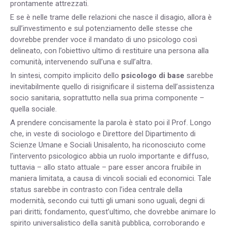
prontamente attrezzati.
E se è nelle trame delle relazioni che nasce il disagio, allora è
sull’investimento e sul potenziamento delle stesse che
dovrebbe prender voce il mandato di uno psicologo così
delineato, con l’obiettivo ultimo di
restituire una persona alla
comunità
,
intervenendo sull’una e sull’altra
.
In sintesi, compito implicito dello
psicologo di base
sarebbe
inevitabilmente quello di
risignificare il sistema dell’assistenza
socio sanitaria
, soprattutto nella sua prima componente –
quella sociale.
A prendere concisamente la parola è stato poi il Prof. Longo
che, in veste di sociologo e Direttore del Dipartimento di
Scienze Umane e Sociali Unisalento, ha riconosciuto come
l’intervento psicologico abbia un ruolo importante e diffuso,
tuttavia – allo stato attuale – pare esser ancora fruibile in
maniera limitata, a causa di vincoli sociali ed economici. Tale
status sarebbe in contrasto con l’idea centrale della
modernità, secondo cui tutti gli umani sono uguali, degni di
pari diritti; fondamento, quest’ultimo, che dovrebbe animare lo
spirito universalistico della sanità pubblica, corroborando e