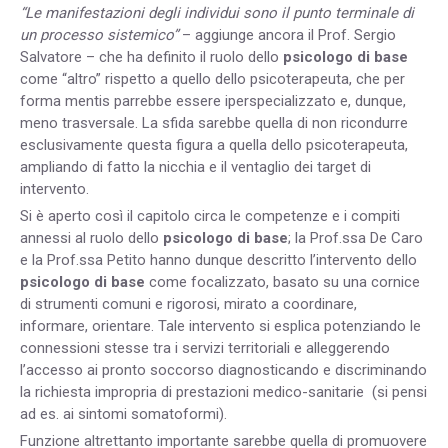
“Le manifestazioni degli individui sono il punto terminale di
un processo sistemico”
– aggiunge ancora il Prof. Sergio
Salvatore – che ha definito il ruolo dello
psicologo di base
come “altro” rispetto a quello dello psicoterapeuta, che per
forma mentis parrebbe essere iperspecializzato e, dunque,
meno trasversale. La sfida sarebbe quella di non ricondurre
esclusivamente questa figura a quella dello psicoterapeuta,
ampliando di fatto la nicchia e il ventaglio dei target di
intervento.
Si è aperto così il capitolo circa le competenze e i compiti
annessi al ruolo dello
psicologo di base
; la Prof.ssa De Caro
e la Prof.ssa Petito hanno dunque descritto l’intervento dello
psicologo di base
come focalizzato, basato su una cornice
di strumenti comuni e rigorosi, mirato a coordinare,
informare, orientare. Tale intervento si esplica potenziando le
connessioni stesse tra i servizi territoriali e alleggerendo
l’accesso ai pronto soccorso diagnosticando e discriminando
la richiesta impropria di prestazioni medico-sanitarie (si pensi
ad es. ai sintomi somatoformi).
Funzione altrettanto importante sarebbe quella di
promuovere