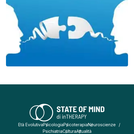
Età Evolutiva
Psicologia
Psicoterapia
Neuroscienze
Psichiatria
Cultura
Attualità