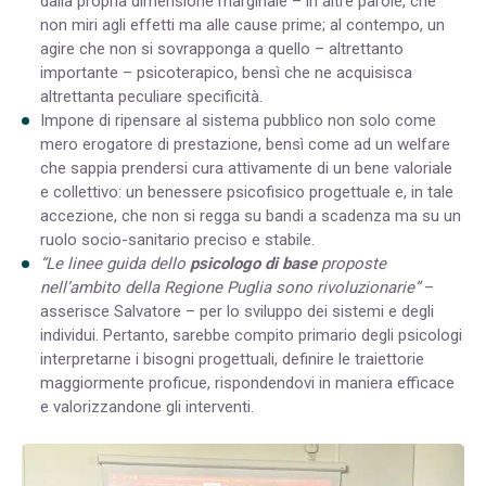
dalla propria dimensione marginale – in altre parole, che
non miri agli effetti ma alle cause prime; al contempo, un
agire che non si sovrapponga a quello – altrettanto
importante – psicoterapico, bensì che ne acquisisca
altrettanta peculiare specificità.
Impone di ripensare al sistema pubblico non solo come
mero erogatore di prestazione, bensì come ad un welfare
che sappia prendersi cura attivamente di un bene valoriale
e collettivo: un benessere psicofisico progettuale e, in tale
accezione, che non si regga su bandi a scadenza ma su un
ruolo socio-sanitario preciso e stabile.
“Le linee guida dello
psicologo di base
proposte
nell’ambito della Regione Puglia sono rivoluzionarie”
–
asserisce Salvatore – per lo sviluppo dei sistemi e degli
individui. Pertanto, sarebbe compito primario degli psicologi
interpretarne i bisogni progettuali, definire le traiettorie
maggiormente proficue, rispondendovi in maniera efficace
e valorizzandone gli interventi.