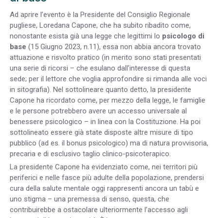
Ad aprire l’evento è la Presidente del Consiglio Regionale
pugliese, Loredana Capone, che ha subito ribadito come,
nonostante esista già una legge che legittimi lo
psicologo di
base
(15 Giugno 2023, n.11), essa non abbia ancora trovato
attuazione e risvolto pratico (in merito sono stati presentati
una serie di ricorsi – che esulano dall’interesse di questa
sede; per il lettore che voglia approfondire si rimanda alle voci
in sitografia). Nel sottolineare quanto detto, la presidente
Capone ha ricordato come, per mezzo della legge, le famiglie
e le persone potrebbero avere un accesso universale al
benessere psicologico – in linea con la Costituzione. Ha poi
sottolineato essere già state disposte altre misure di tipo
pubblico (ad es. il bonus psicologico) ma di natura provvisoria,
precaria e di esclusivo taglio clinico-psicoterapico.
La presidente Capone ha evidenziato come, nei territori più
periferici e nelle fasce più adulte della popolazione, prendersi
cura della salute mentale oggi rappresenti ancora un tabù e
uno stigma – una premessa di senso, questa, che
contribuirebbe a ostacolare ulteriormente l’accesso agli