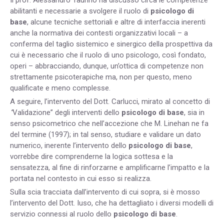
abilitanti e necessarie a svolgere il ruolo di
psicologo di
base
, alcune tecniche settoriali e altre di interfaccia inerenti
anche la normativa dei contesti organizzativi locali – a
conferma
del taglio sistemico e sinergico
della prospettiva da
cui è necessario che il ruolo di uno psicologo, così fondato,
operi – abbracciando, dunque, un’ottica di competenze non
strettamente psicoterapiche ma, non per questo, meno
qualificate e meno complesse.
A seguire, l’intervento del Dott. Carlucci, mirato al concetto di
“
Validazione”
degli interventi dello
psicologo di base
, sia in
senso psicometrico che nell’accezione che M.
Linehan ne fa
del termine (1997); in tal senso, studiare e validare un dato
numerico, inerente l’intervento dello
psicologo di base
,
vorrebbe dire comprenderne la logica sottesa e la
sensatezza, al fine di rinforzarne e amplificarne l’impatto e la
portata nel contesto in cui esso si realizza.
Sulla scia tracciata dall’intervento di cui sopra, si è mosso
l’intervento del Dott. Iuso, che ha dettagliato i diversi modelli di
servizio connessi al ruolo dello
psicologo di base
.