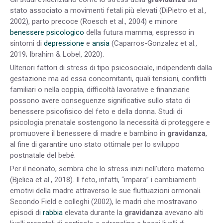
stato associato a movimenti fetali più elevati (DiPietro et al.,
2002), parto precoce (Roesch et al., 2004) e minore
benessere psicologico
della futura mamma, espresso in
sintomi di
depressione
e
ansia
(Caparros-Gonzalez et al.,
2019; Ibrahim & Lobel, 2020).
Ulteriori fattori di stress di tipo psicosociale, indipendenti dalla
gestazione ma ad essa concomitanti, quali tensioni, conflitti
familiari o nella coppia, difficoltà lavorative e finanziarie
possono
avere conseguenze significative sullo stato di
benessere psicofisico del feto e della donna. Studi di
psicologia prenatale sostengono la necessità di proteggere e
promuovere il benessere di madre e bambino in
gravidanza
,
al fine di garantire uno stato ottimale per lo sviluppo
postnatale del bebé.
Per il neonato, sembra che lo stress inizi nell’utero materno
(Bjelica et al., 2018)
. Il feto, infatti, “impara” i cambiamenti
emotivi della madre attraverso
le sue fluttuazioni ormonali.
Secondo Field e colleghi (2002), le madri che mostravano
episodi di
rabbia
elevata durante la
gravidanza
avevano alti