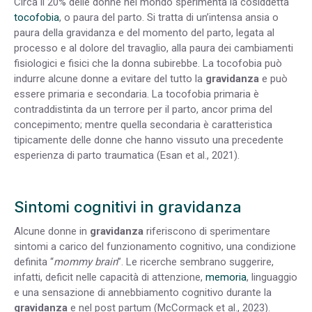
Circa il 20% delle donne nel mondo sperimenta la cosiddetta
tocofobia
, o paura del parto. Si tratta di un’intensa ansia o
paura della gravidanza e del momento del parto, legata al
processo e al dolore del travaglio,
alla paura dei cambiamenti
fisiologici e fisici che la donna subirebbe. La tocofobia può
indurre alcune donne a evitare del tutto la
gravidanza
e può
essere primaria e secondaria. La tocofobia primaria è
contraddistinta da un terrore per il parto, ancor prima del
concepimento; mentre quella secondaria è caratteristica
tipicamente delle donne che hanno vissuto una precedente
esperienza di parto traumatica (Esan et al., 2021).
Sintomi cognitivi in gravidanza
Alcune donne in
gravidanza
riferiscono di sperimentare
sintomi a carico del funzionamento cognitivo, una condizione
definita “
mommy brain
”. Le ricerche sembrano suggerire,
infatti, deficit nelle capacità di attenzione,
memoria
, linguaggio
e una sensazione di annebbiamento cognitivo durante la
gravidanza
e nel post partum (McCormack et al., 2023).