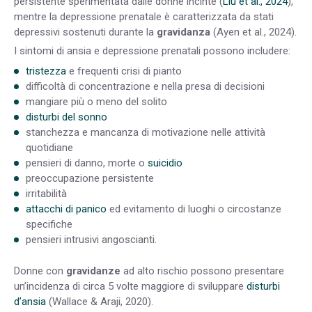
persistente sperimentata dalle donne incinte (
Liu et al., 2024
),
mentre la depressione prenatale è caratterizzata da stati
depressivi sostenuti durante la
gravidanza
(Ayen et al., 2024).
I sintomi di ansia e depressione prenatali possono includere:
tristezza
e frequenti crisi di pianto
difficoltà di concentrazione e nella presa di decisioni
mangiare più o meno del solito
disturbi del sonno
stanchezza e mancanza di motivazione nelle attività
quotidiane
pensieri di danno, morte o
suicidio
preoccupazione persistente
irritabilità
attacchi di panico
ed evitamento di luoghi o circostanze
specifiche
pensieri intrusivi angoscianti.
Donne con
gravidanze
ad alto rischio possono presentare
un’incidenza di circa 5 volte maggiore di sviluppare
disturbi
d’ansia
(Wallace & Araji, 2020).