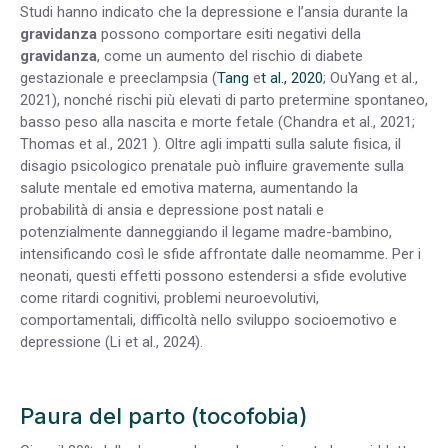
Studi hanno indicato che la depressione e l’ansia durante la
gravidanza
possono comportare esiti negativi della
gravidanza
, come un aumento del rischio di diabete
gestazionale e preeclampsia (
Tang
e
t al., 2020
; OuYang et al.,
2021), nonché rischi più elevati di parto pretermine spontaneo,
basso peso alla nascita e morte fetale (Chandra et al., 2021;
Thomas et al., 2021 ). Oltre agli impatti sulla salute fisica, il
disagio psicologico prenatale può influire gravemente sulla
salute mentale ed emotiva materna, aumentando la
probabilità di ansia e depressione post natali e
potenzialmente danneggiando il legame madre-bambino,
intensificando così le sfide affrontate dalle neomamme. Per i
neonati, questi effetti possono estendersi a sfide evolutive
come ritardi cognitivi, problemi neuroevolutivi,
comportamentali, difficoltà nello sviluppo socioemotivo e
depressione (Li et al., 2024).
Paura del parto (tocofobia)