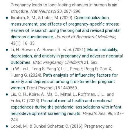
Pregnancy leads to long-lasting changes in human brain
structure.
Nat Neurosci
20, 287–296.
Ibrahim, S. M., & Lobel, M. (2020).
Conceptualization,
measurement, and effects of pregnancy-specific stress:
Review of research using the original and revised prenatal
distress questionnaire.
Journal of Behavioral Medicine
,
43(1), 16–33.
Li, H., Bowen, A., Bowen, R.
et al.
(2021).
Mood instability,
depression, and anxiety in pregnancy and adverse neonatal
outcomes
.
BMC Pregnancy Childbirth
21, 583.
Li W, Lin L, Teng S, Yang Y, Li L, Peng F, Peng D, Gao X,
Huang G. (2024).
Path analysis of influencing factors for
anxiety and depression among first-trimester pregnant
women
. Front Psychol.;15:1440560.
Liu, C. H., Koire, A., Ma, C., Mittal, L., Roffman, J. L., and
Erdei, C. (2024).
Prenatal mental health and emotional
experiences during the pandemic: associations with infant
neurodevelopment screening results.
Pediatr. Res.
96, 237–
244.
Lobel, M., & Dunkel Schetter, C. (2016). Pregnancy and