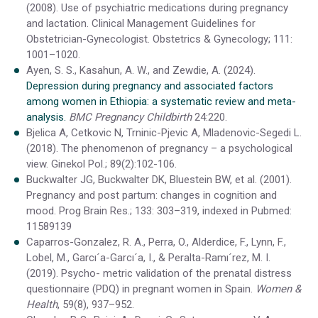
(2008). Use of psychiatric medications during pregnancy
and lactation. Clinical Management Guidelines for
Obstetrician-Gynecologist. Obstetrics & Gynecology; 111:
1001–1020.
Ayen, S. S., Kasahun, A. W., and Zewdie, A. (2024).
Depression during pregnancy and associated factors
among women in Ethiopia: a systematic review and meta-
analysis.
BMC Pregnancy Childbirth
24:220.
Bjelica A, Cetkovic N, Trninic-Pjevic A, Mladenovic-Segedi L.
(2018). The phenomenon of pregnancy – a psychological
view. Ginekol Pol.; 89(2):102-106.
Buckwalter JG, Buckwalter DK, Bluestein BW, et al. (2001).
Pregnancy and post partum: changes in cognition and
mood. Prog Brain Res.; 133: 303–319, indexed in Pubmed:
11589139
Caparros-Gonzalez, R. A., Perra, O., Alderdice, F., Lynn, F.,
Lobel, M., Garcı´a-Garcı´a, I., & Peralta-Ramı´rez, M. I.
(2019). Psycho- metric validation of the prenatal distress
questionnaire (PDQ) in pregnant women in Spain.
Women &
Health
, 59(8), 937–952.