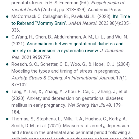
prenatal stress. In H. S. Friedman (Ed.),
Encyclopedia of
mental health
(2nd ed., pp. 318–329). Academic Press.
McCormack C, Callaghan BL, Pawluski JL. (2023).
It’s Time
to Rebrand “Mommy Brain”
.
JAMA Neurol.
2023;80(4):335–
336.
OuYang, H., Chen, B., Abdulrahman, A. M., Li, L., and Wu, N.
(2021).
Associations between gestational diabetes and
anxiety or depression: a systematic review.
J. Diabetes
Res.
2021:9959779.
Roesch, S. C., Schetter, C. D., Woo, G., & Hobel, C. J. (2004).
Modeling the types and timing of stress in pregnancy.
Anxiety, Stress & Coping: An International Journal
, 17(1),
87–102.
Tang, Y., Lan, X., Zhang, Y., Zhou, F., Cai, C., Zhang, J., et al.
(2020). Anxiety and depression on gestational diabetes
mellitus in early pregnancy.
Wei Sheng Yan Jiu
49, 179–
184.
Thomas, S., Stephens, L., Mills, T. A., Hughes, C., Kerby, A.,
Smith, D. M., et al. (2021). Measures of anxiety, depression
and stress in the antenatal and perinatal period following a