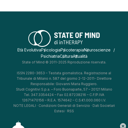
Età Evolutiva
Psicologia
Psicoterapia
Neuroscienze
Psichiatria
Cultura
Attualità
State of Mind © 2011-2025 Riproduzione riservata.
ISSN 2280-3653 – Testata giornalistica. Registrazione al
Tribunale di Milano n. 587 del giorno 2-12-2011- Direttore
Responsabile: Giovanni Maria Ruggiero.
Studi Cognitivi S.p.a. – Foro Buonaparte, 57 – 20121 Milano
Tel. 347.3354424 – Fax 02.87238216 – C.F/P.IVA
12671470156 – R.E.A. 1574642 – C.S.€1.000.060 I.V.
NOTE LEGALI
·
Condizioni Generali di Servizio
·
Dati Societari
Estesi
·
RSS
cancel