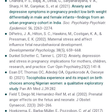
Chandra, P. S., Bajaj, A., Desai, G., Satyanarayana, V. A.,
Sharp, H. M., Ganjekar, S., et al. (2021).
Anxiety and
depressive symptoms in pregnancy predict low birth weight
differentially in male and female infants—findings from an
urban pregnancy cohort in India
.
Soc. Psychiatry Psychiatr.
Epidemiol.
56, 2263–2274.
DiPietro, J. A., Hilton, S. C., Hawkins, M., Costigan, K. A., &
Pressman, E. K. (2002). Maternal stress and affect
influence fetal neurobehavioral development.
Developmental Psychology
, 38(5), 659–668.
Dunkel Schetter C, Tanner L. (2012). Anxiety, depression
and stress in pregnancy: implications for mothers, children,
research, and practice. Curr Opin Psychiatry;25(2):141-8.
Esan DT, Thomas OC, Adedeji OA, Ogunkorode A, Owoeye
ID. (2021).
Tocophobia experience and its impact on birth
choices among Nigerian women: a qualitative exploratory
study
. Pan Afr Med J.;39:282.
Field T, Diego M, Hernandez-Reif M, et al. (2002). Prenatal
anger effects on the fetus and neonate. J Obstet
Gynaecol.; 22(3): 260–266.
Hoekzema, E., Barba-Müller, E., Pozzobon, C.
et al.
(2017).