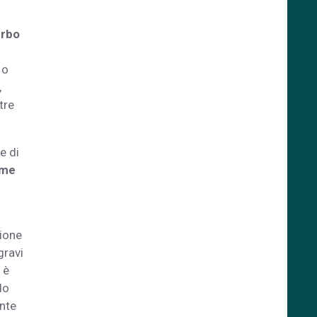
urbo
 o
,
tre
e di
ome
zione
gravi
 è
do
ente