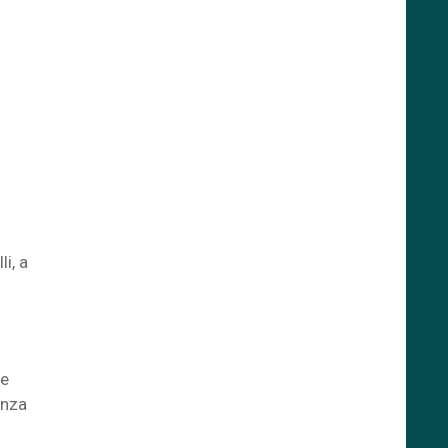
li, a
be
enza