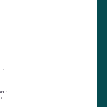
lle
sere
re