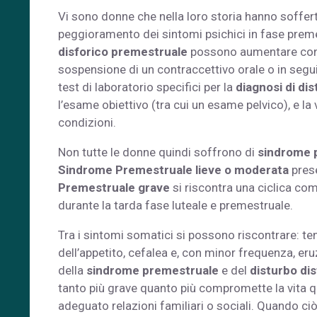
Vi sono donne che nella loro storia hanno soffert
peggioramento dei sintomi psichici in fase preme
disforico premestruale
possono aumentare con l
sospensione di un contraccettivo orale o in seguit
test di laboratorio specifici per la
diagnosi di di
l’esame obiettivo (tra cui un esame pelvico), e la
condizioni.
Non tutte le donne quindi soffrono di
sindrome 
Sindrome Premestruale lieve o moderata
pres
Premestruale grave
si riscontra una ciclica co
durante la tarda fase luteale e premestruale.
Tra i sintomi somatici si possono riscontrare: t
dell’appetito, cefalea e, con minor frequenza, er
della
sindrome premestruale
e del
disturbo di
tanto più grave quanto più compromette la vita 
adeguato relazioni familiari o sociali. Quando ci