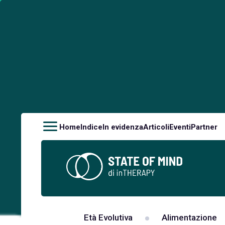
Home
Indice
In evidenza
Articoli
Eventi
Partner
Età Evolutiva
Alimentazione