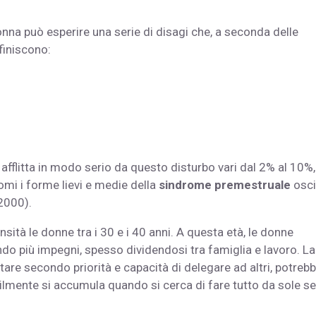
donna può esperire una serie di disagi che, a seconda delle
efiniscono:
e afflitta in modo serio da questo disturbo vari dal 2% al 10%,
omi i forme lievi e medie della
sindrome premestruale
oscil
 2000).
nsità le donne tra i 30 e i 40 anni. A questa età, le donne
ndo più impegni, spesso dividendosi tra famiglia e lavoro. La
tare secondo priorità e capacità di delegare ad altri, potreb
tabilmente si accumula quando si cerca di fare tutto da sole s