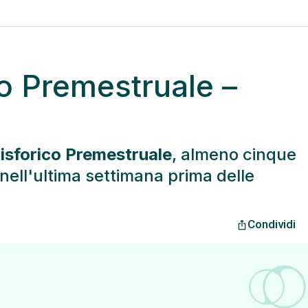
co Premestruale –
isforico Premestruale
, almeno cinque
nell'ultima settimana prima delle
Condividi
ios_share