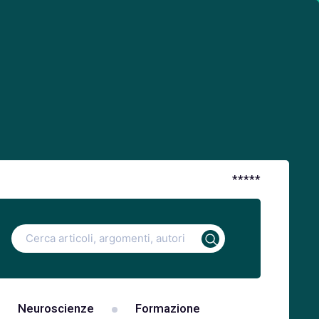
*
*
*
*
*
Ricerca
per:
Neuroscienze
Formazione