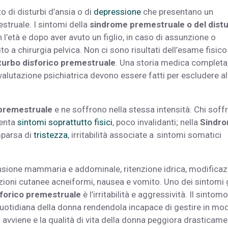
o di disturbi d’ansia o di
depressione
che presentano un
struale. I sintomi della
sindrome premestruale o del dist
’età e dopo aver avuto un figlio, in caso di assunzione o
o a chirurgia pelvica. Non ci sono risultati dell’esame fisico
sturbo disforico premestruale
. Una storia medica completa
 valutazione psichiatrica devono essere fatti per escludere al
premestruale
e ne soffrono nella stessa intensità. Chi soffr
enta
sintomi soprattutto fisici
, poco invalidanti; nella
Sindr
mparsa di
tristezza
, irritabilità associate a sintomi somatici
ensione mammaria e addominale, ritenzione idrica, modifica
uzioni cutanee acneiformi, nausea e vomito. Uno dei sintomi 
sforico premestruale
è l’irritabilità e aggressività. Il sintomo
quotidiana della donna rendendola incapace di gestire in mo
ò avviene e la qualità di vita della donna peggiora drasticam