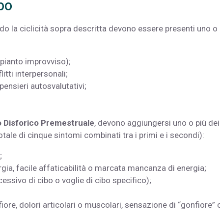
bo
ndo la ciclicità sopra descritta devono essere presenti uno o 
 pianto improvviso);
tti interpersonali;
ensieri autosvalutativi;
o Disforico Premestruale
, devono aggiungersi uno o più dei
ale di cinque sintomi combinati tra i primi e i secondi):
;
rgia, facile affaticabilità o marcata mancanza di energia;
ssivo di cibo o voglie di cibo specifico);
re, dolori articolari o muscolari, sensazione di “gonfiore” 