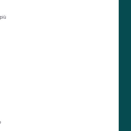
più
o