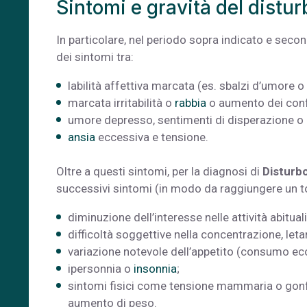
Sintomi e gravità del distur
In particolare, nel periodo sopra indicato e seco
dei sintomi tra:
labilità affettiva marcata (es. sbalzi d’umore o
marcata irritabilità o
rabbia
o aumento dei confli
umore depresso, sentimenti di disperazione o p
ansia
eccessiva e tensione.
Oltre a questi sintomi, per la diagnosi di
Disturb
successivi sintomi (in modo da raggiungere un tot
diminuzione dell’interesse nelle attività abituali
difficoltà soggettive nella concentrazione, leta
variazione notevole dell’appetito (consumo ecce
ipersonnia o
insonnia
;
sintomi fisici come tensione mammaria o gonfio
aumento di peso.