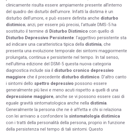
clinicamente risulta essere ampiamente presente all’interno
del quadro dei disturbi dell’umore. Infatti la distima è un
disturbo dell’umore, e può essere definita anche
disturbo
distimico
; anzi, per essere più precisi, l’attuale DMS-5 ha
sostituito il termine di
Disturbo Distimico
con quello di
Disturbo Depressivo Persistente
: l’aggettivo persistente sta
ad indicare una caratteristica tipica della
distimia
, che
presenta una evoluzione temporale dei sintomi maggiormente
prolungata, continua e persistente nel tempo. In tal senso,
nell’ultima edizione del DSM-5 questa nuova categoria
diagnostica include sia il
disturbo cronico depressivo
maggiore
che il precedente
disturbo distimico
. D’altro canto
i sintomi dello
spettro depressivo
possono essere
generalmente più lievi e meno acuti rispetto a quelli di una
depressione maggiore
, anche se vi possono essere casi di
eguale gravità sintomatologica anche nella
distimia
.
Generalmente la persona che ne è affetta e chi si relaziona
con lei arrivano a confondere la
sintomatologia distimica
con i tratti della personalità della persona, proprio in funzione
della persistenza nel tempo di tali sintomi. Questo