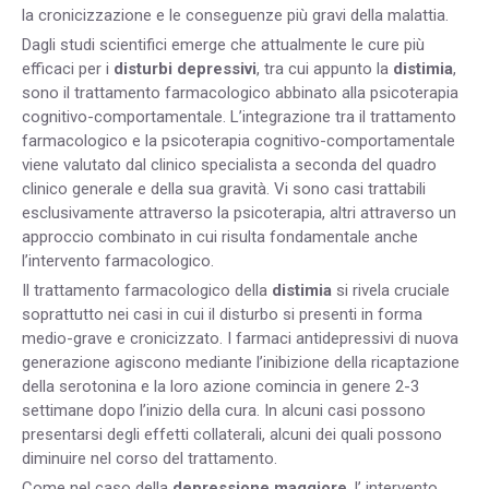
la cronicizzazione e le conseguenze più gravi della malattia.
Dagli studi scientifici emerge che attualmente le cure più
efficaci per i
disturbi depressivi
, tra cui appunto la
distimia
,
sono il trattamento farmacologico abbinato alla psicoterapia
cognitivo-comportamentale. L’integrazione tra il trattamento
farmacologico e la psicoterapia cognitivo-comportamentale
viene valutato dal clinico specialista a seconda del quadro
clinico generale e della sua gravità. Vi sono casi trattabili
esclusivamente attraverso la psicoterapia, altri attraverso un
approccio combinato in cui risulta fondamentale anche
l’intervento farmacologico.
Il trattamento farmacologico della
distimia
si rivela cruciale
soprattutto nei casi in cui il disturbo si presenti in forma
medio-grave e cronicizzato. I farmaci antidepressivi di nuova
generazione agiscono mediante l’inibizione della ricaptazione
della serotonina e la loro azione comincia in genere 2-3
settimane dopo l’inizio della cura. In alcuni casi possono
presentarsi degli effetti collaterali, alcuni dei quali possono
diminuire nel corso del trattamento.
Come nel caso della
depressione maggiore
, l’ intervento