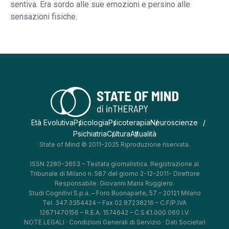
sentiva. Era sordo alle sue emozioni e persino alle
sensazioni fisiche.
Età Evolutiva
Psicologia
Psicoterapia
Neuroscienze
Psichiatria
Cultura
Attualità
State of Mind © 2011-2025 Riproduzione riservata.
ISSN 2280-3653 – Testata giornalistica. Registrazione al
Tribunale di Milano n. 587 del giorno 2-12-2011- Direttore
Responsabile: Giovanni Maria Ruggiero.
Studi Cognitivi S.p.a. – Foro Buonaparte, 57 – 20121 Milano
Tel. 347.3354424 – Fax 02.87238216 – C.F/P.IVA
12671470156 – R.E.A. 1574642 – C.S.€1.000.060 I.V.
NOTE LEGALI
·
Condizioni Generali di Servizio
·
Dati Societari