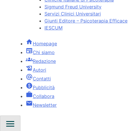
Sigmund Freud University
Servizi Clinici Universitari
Giunti Editore – Psicoterapia Efficace
IESCUM
home
Homepage
newspaper
Chi siamo
groups
Redazione
history_edu
Autori
alternate_email
Contatti
paid
Pubblicità
work
Collabora
email
Newsletter