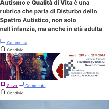
Autismo e Qualità di Vita
è una
rubrica che parla di Disturbo dello
Spettro Autistico, non solo
nell'infanzia, ma anche in età adulta
chat_bubble_outline
Commenta
ios_share
Condividi
bookmark_border
chat_bubble_outline
Salva
Commenta
ios_share
Condividi