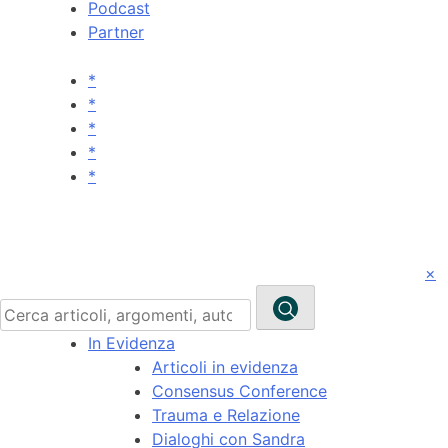
Podcast
Partner
*
*
*
*
*
×
Ricerca
per:
In Evidenza
Articoli in evidenza
Consensus Conference
Trauma e Relazione
Dialoghi con Sandra