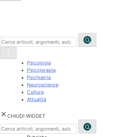
Ricerca
per:
Psicologia
Psicoterapia
Psichiatria
Neuroscienze
Cultura
Attualità
close
CHIUDI WIDGET
Ricerca
per: