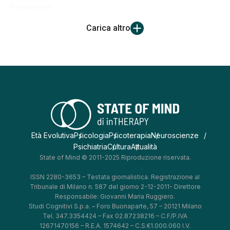
Binswanger
Carica altro
Età Evolutiva
Psicologia
Psicoterapia
Neuroscienze
Psichiatria
Cultura
Attualità
State of Mind © 2011-2025 Riproduzione riservata.
ISSN 2280-3653 – Testata giornalistica. Registrazione al
Tribunale di Milano n. 587 del giorno 2-12-2011- Direttore
Responsabile: Giovanni Maria Ruggiero.
Studi Cognitivi S.p.a. – Foro Buonaparte, 57 – 20121 Milano
Tel. 347.3354424 – Fax 02.87238216 – C.F/P.IVA
12671470156 – R.E.A. 1574642 – C.S.€1.000.060 I.V.