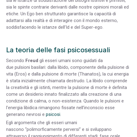
sia le istanze di soddisfazione dei bisogni istintivi e primitivi,
sia le spinte contrarie derivanti dalle nostre opinioni morali ed
etiche. Un Ego ben strutturato garantisce la capacità di
adattarsi alla realtà e di interagire con il mondo esterno,
soddisfacendo le istanze dell’Id e del Super-ego.
La teoria delle fasi psicosessuali
Secondo
Freud
gli esseri umani sono guidati da
due pulsioni basilari: dalla libido, componente della pulsione di
vita (Eros) e dalla pulsione di morte (Thanatos), la cui energia
è stata inizialmente chiamata destrudo. La libido comprende
la creatività e gli istinti, mentre la pulsione di morte è definita
come un desiderio innato finalizzato alla creazione di una
condizione di calma, o non-esistenza. Quando le pulsioni e
l’energia libidica rimangono fissate nell’inconscio esse
generano nevrosi e
psicosi
.
Egli argomenta che gli esseri umani
nascono “polimorficamente perversi” e si sviluppano
attraverso il raggiungimento di differenti stadi: fase orale,