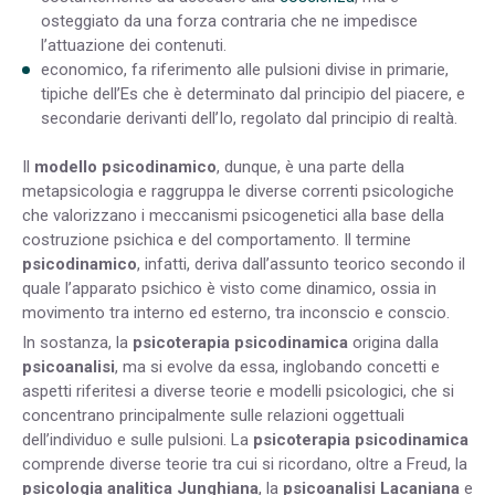
osteggiato da una forza contraria che ne impedisce
l’attuazione dei contenuti.
economico, fa riferimento alle pulsioni divise in primarie,
tipiche dell’Es che è determinato dal principio del piacere, e
secondarie derivanti dell’Io, regolato dal principio di realtà.
Il
modello psicodinamico
, dunque, è una parte della
metapsicologia e raggruppa le diverse correnti psicologiche
che valorizzano i meccanismi psicogenetici alla base della
costruzione psichica e del comportamento. Il termine
psicodinamico
, infatti, deriva dall’assunto teorico secondo il
quale l’apparato psichico è visto come dinamico, ossia in
movimento tra interno ed esterno, tra inconscio e conscio.
In sostanza, la
psicoterapia psicodinamica
origina dalla
psicoanalisi
, ma si evolve da essa, inglobando concetti e
aspetti riferitesi a diverse teorie e modelli psicologici, che si
concentrano principalmente sulle relazioni oggettuali
dell’individuo e sulle pulsioni. La
psicoterapia psicodinamica
comprende diverse teorie tra cui si ricordano, oltre a Freud, la
psicologia analitica Junghiana
, la
psicoanalisi Lacaniana
e