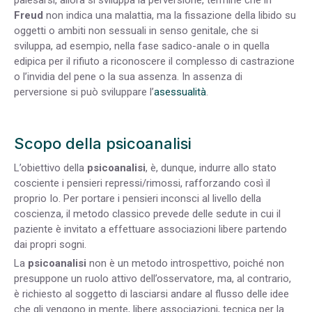
palesarsi, allora si sviluppa la perversione, termine che in
Freud
non indica una malattia, ma la fissazione della libido su
oggetti o ambiti non sessuali in senso genitale, che si
sviluppa, ad esempio, nella fase sadico-anale o in quella
edipica per il rifiuto a riconoscere il complesso di castrazione
o l’invidia del pene o la sua assenza. In assenza di
perversione si può sviluppare l’
asessualità
.
Scopo della psicoanalisi
L’obiettivo della
psicoanalisi
, è, dunque, indurre allo stato
cosciente i pensieri repressi/rimossi, rafforzando così il
proprio Io. Per portare i pensieri inconsci al livello della
coscienza, il metodo classico prevede delle sedute in cui il
paziente è invitato a effettuare associazioni libere partendo
dai propri sogni.
La
psicoanalisi
non è un metodo introspettivo, poiché non
presuppone un ruolo attivo dell’osservatore, ma, al contrario,
è richiesto al soggetto di lasciarsi andare al flusso delle idee
che gli vengono in mente, libere associazioni, tecnica per la