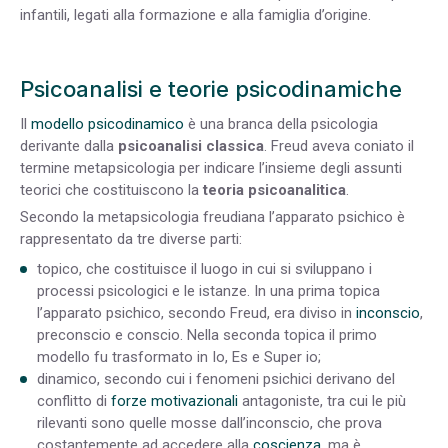
infantili, legati alla formazione e alla famiglia d’origine.
Psicoanalisi e teorie psicodinamiche
Il
modello psicodinamico
è una branca della psicologia
derivante dalla
psicoanalisi classica
. Freud aveva coniato il
termine metapsicologia per indicare l’insieme degli assunti
teorici che costituiscono la
teoria psicoanalitica
.
Secondo la metapsicologia freudiana l’apparato psichico è
rappresentato da tre diverse parti:
topico, che costituisce il luogo in cui si sviluppano i
processi psicologici e le istanze. In una prima topica
l’apparato psichico, secondo Freud, era diviso in
inconscio
,
preconscio e conscio. Nella seconda topica il primo
modello fu trasformato in Io, Es e Super io;
dinamico, secondo cui i fenomeni psichici derivano del
conflitto di
forze motivazionali
antagoniste, tra cui le più
rilevanti sono quelle mosse dall’inconscio, che prova
costantemente ad accedere alla
coscienza
, ma è