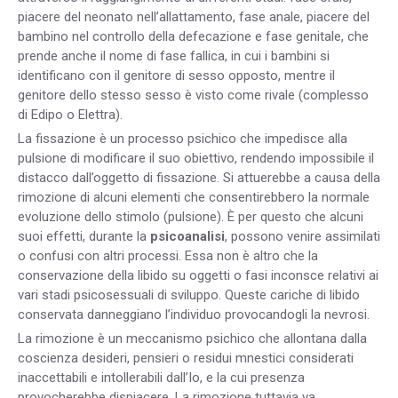
piacere del neonato nell’allattamento, fase anale, piacere del
bambino nel controllo della defecazione e fase genitale, che
prende anche il nome di fase fallica, in cui i bambini si
identificano con il genitore di sesso opposto, mentre il
genitore dello stesso sesso è visto come rivale (complesso
di Edipo o Elettra).
La fissazione è un processo psichico che impedisce alla
pulsione di modificare il suo obiettivo, rendendo impossibile il
distacco dall’oggetto di fissazione. Si attuerebbe a causa della
rimozione di alcuni elementi che consentirebbero la normale
evoluzione dello stimolo (pulsione). È per questo che alcuni
suoi effetti, durante la
psicoanalisi
, possono venire assimilati
o confusi con altri processi. Essa non è altro che la
conservazione della libido su oggetti o fasi inconsce relativi ai
vari stadi psicosessuali di sviluppo. Queste cariche di libido
conservata danneggiano l’individuo provocandogli la nevrosi.
La rimozione è un meccanismo psichico che allontana dalla
coscienza desideri, pensieri o residui mnestici considerati
inaccettabili e intollerabili dall’Io, e la cui presenza
provocherebbe dispiacere. La rimozione tuttavia va