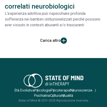
correlati neurobiologici
L’esperienza adottiva può rispecchiare profonda
sofferenza nei bambini istituzionalizzati perchè possono
aver vissuto in contesti abusanti e/o trascuranti
Carica altro
Età Evolutiva
Psicologia
Psicoterapia
Neuroscienze
Psichiatria
Cultura
Attualità
State of Mind © 2011-2025 Riproduzione riservata.