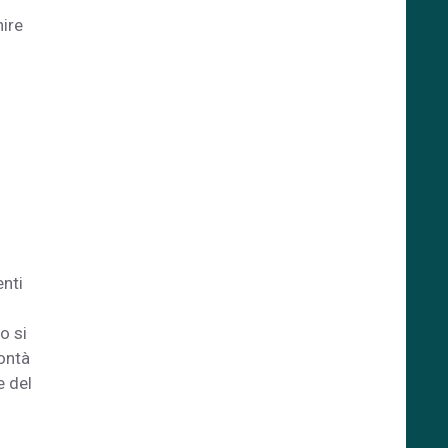
ire
enti
o si
lontà
e del