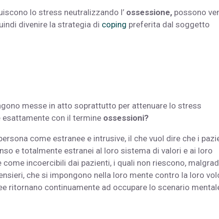
uiscono lo stress neutralizzando l’
ossessione,
possono ven
ndi divenire la strategia di
coping
preferita dal soggetto
gono messe in atto soprattutto per attenuare lo stress
ce esattamente con il termine
ossessioni?
persona come estranee e intrusive, il che vuol dire che i pazi
so e totalmente estranei al loro sistema di valori e ai loro
come incoercibili dai pazienti, i quali non riescono, malgrad
 pensieri, che si impongono nella loro mente contro la loro vo
idee ritornano continuamente ad occupare lo scenario mental