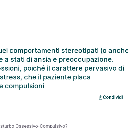
i comportamenti stereotipati (o anch
re a stati di ansia e preoccupazione.
sioni, poiché il carattere pervasivo di
stress, che il paziente placa
e compulsioni
Condividi
ios_share
 Disturbo Ossessivo-Compulsivo?