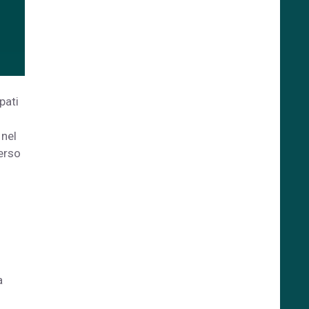
pati
 nel
verso
a