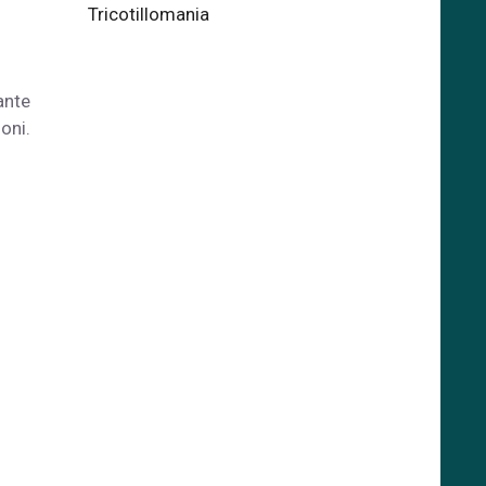
Tricotillomania
ante
oni.