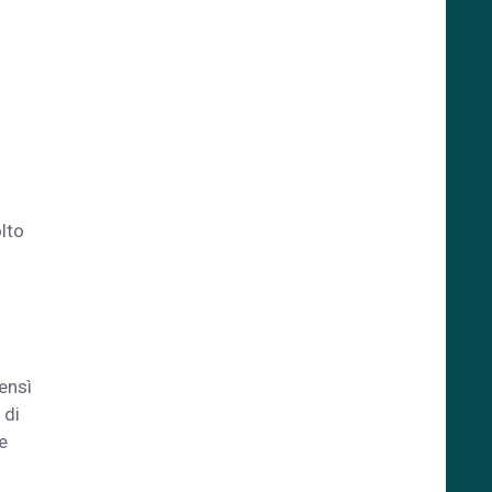
lto
ensì
 di
e