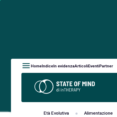
Home
Indice
In evidenza
Articoli
Eventi
Partner
Età Evolutiva
Alimentazione