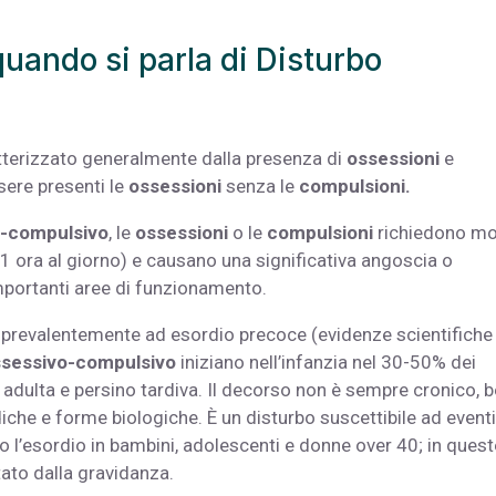
uando si parla di Disturbo
tterizzato generalmente dalla presenza di
ossessioni
e
sere presenti le
ossessioni
senza le
compulsioni.
o-compulsivo
, le
ossessioni
o le
compulsioni
richiedono mo
1 ora al giorno) e causano una significativa angoscia o
mportanti aree di funzionamento.
 prevalentemente ad esordio precoce (evidenze scientifiche
ssessivo-compulsivo
iniziano nell’infanzia nel 30-50% dei
 adulta e persino tardiva. Il decorso non è sempre cronico, b
che e forme biologiche. È un disturbo suscettibile ad eventi
ano l’esordio in bambini, adolescenti e donne over 40; in quest
tato dalla gravidanza.