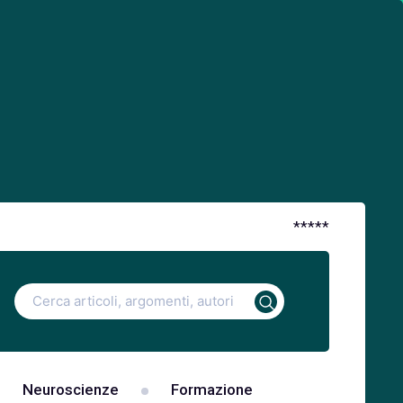
*
*
*
*
*
Ricerca
per:
Neuroscienze
Formazione