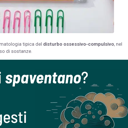
omatologia tipica del
disturbo ossessivo-compulsivo
, nel
uso di sostanze.