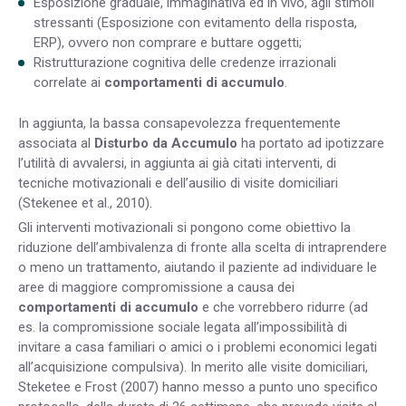
Esposizione graduale, immaginativa ed in vivo, agli stimoli
stressanti (Esposizione con evitamento della risposta,
ERP), ovvero non comprare e buttare oggetti;
Ristrutturazione cognitiva delle credenze irrazionali
correlate ai
comportamenti di accumulo
.
In aggiunta, la bassa consapevolezza frequentemente
associata al
Disturbo da Accumulo
ha portato ad ipotizzare
l’utilità di avvalersi, in aggiunta ai già citati interventi, di
tecniche motivazionali e dell’ausilio di visite domiciliari
(Stekenee et al., 2010).
Gli interventi motivazionali si pongono come obiettivo la
riduzione dell’ambivalenza di fronte alla scelta di intraprendere
o meno un trattamento, aiutando il paziente ad individuare le
aree di maggiore compromissione a causa dei
comportamenti di accumulo
e che vorrebbero ridurre (ad
es. la compromissione sociale legata all’impossibilità di
invitare a casa familiari o amici o i problemi economici legati
all’acquisizione compulsiva). In merito alle visite domiciliari,
Steketee e Frost (2007) hanno messo a punto uno specifico