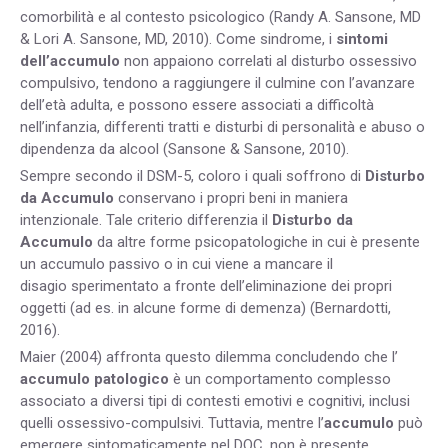
comorbilità e al contesto psicologico (Randy A. Sansone, MD
& Lori A. Sansone, MD, 2010). Come sindrome, i
sintomi
dell’accumulo
non appaiono correlati al disturbo ossessivo
compulsivo, tendono a raggiungere il culmine con l’avanzare
dell’età adulta, e possono essere associati a difficoltà
nell’infanzia, differenti tratti e disturbi di personalità e abuso o
dipendenza da alcool (Sansone & Sansone, 2010).
Sempre secondo il DSM-5, coloro i quali soffrono di
Disturbo
da Accumulo
conservano i propri beni in maniera
intenzionale. Tale criterio differenzia il
Disturbo da
Accumulo
da altre forme psicopatologiche in cui è presente
un accumulo passivo o in cui viene a mancare il
disagio sperimentato a fronte dell’eliminazione dei propri
oggetti (ad es. in alcune forme di demenza) (Bernardotti,
2016).
Maier (2004) affronta questo dilemma concludendo che l’
accumulo patologico
è un comportamento complesso
associato a diversi tipi di contesti emotivi e cognitivi, inclusi
quelli ossessivo-compulsivi. Tuttavia, mentre l’
accumulo
può
emergere sintomaticamente nel DOC, non è presente