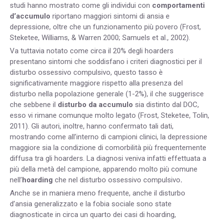
studi hanno mostrato come gli individui con
comportamenti
d’accumulo
riportano maggiori sintomi di ansia e
depressione, oltre che un funzionamento più povero (Frost,
Steketee, Williams, & Warren 2000; Samuels et al., 2002).
Va tuttavia notato come circa il 20% degli hoarders
presentano sintomi che soddisfano i criteri diagnostici per il
disturbo ossessivo compulsivo, questo tasso è
significativamente maggiore rispetto alla presenza del
disturbo nella popolazione generale (1-2%), il che suggerisce
che sebbene il
disturbo da accumulo
sia distinto dal DOC,
esso vi rimane comunque molto legato (Frost, Steketee, Tolin,
2011). Gli autori, inoltre, hanno confermato tali dati,
mostrando come all’interno di campioni clinici, la depressione
maggiore sia la condizione di comorbilità più frequentemente
diffusa tra gli hoarders. La diagnosi veniva infatti effettuata a
più della metà del campione, apparendo molto più comune
nell’
hoarding
che nel disturbo ossessivo compulsivo
.
Anche se in maniera meno frequente, anche il disturbo
d’ansia generalizzato e la fobia sociale sono state
diagnosticate in circa un quarto dei casi di hoarding,