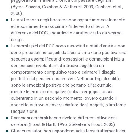
peggiorano in maniera cronica col passare degli anni
(Ayers, Saxena, Golshan & Wetherell, 2009; Grisham et al.,
2006).
La sofferenza negli hoarders non appare immediatamente
ed è solitamente associata all’intervento di terzi. A
differenza del DOC, l’hoarding è caratterizzato da scarso
insight..
I sintomi tipici del DOC sono associati a stati d’ansia e non
sono preceduti né seguiti da alcuna emozione positiva: una
sequenza esemplificata di ossessioni e compulsioni inizia
con pensieri involontari ed intrusivi seguiti da un
comportamento compulsivo teso a calmare il disagio
prodotto dal pensiero ossessivo. Nell’hoarding, di solito,
sono le emozioni positive che portano all’accumulo,
mentre le emozioni negative (colpa, vergogna, ansia)
subentrano in un secondo momento, ovvero quando il
soggetto si trova a doversi disfare degli oggetti, o limitarne
l’acquisizione.
Scansioni cerebrali hanno rivelato differenti attivazioni
cerebrali (Frost & Hartl, 1996; Steketee & Frost, 2003)
Gli accumulatori non rispondono agli stessi trattamenti dei