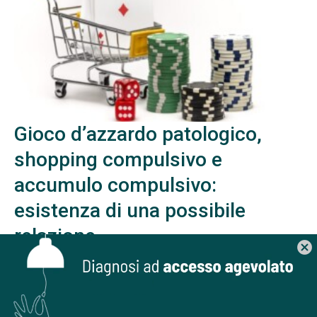
Gioco d’azzardo patologico,
shopping compulsivo e
accumulo compulsivo:
esistenza di una possibile
relazione
cancel
Recenti studi hanno indagato l'eventuale co-occorenza tra
gambling, shopping compulsivo e accumulo compulsivo: i
risultati sembrano interessanti.