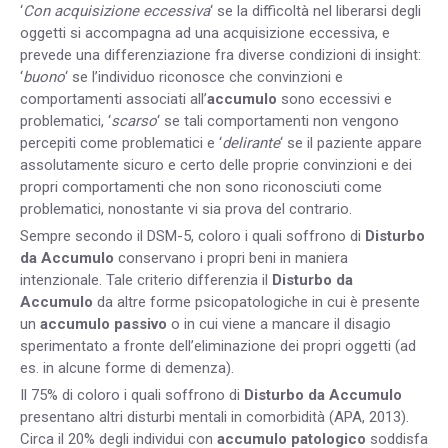
‘
Con acquisizione eccessiva
‘ se la difficoltà nel liberarsi degli
oggetti si accompagna ad una acquisizione eccessiva, e
prevede una differenziazione fra diverse condizioni di insight:
‘
buono
‘ se l’individuo riconosce che convinzioni e
comportamenti associati all’
accumulo
sono eccessivi e
problematici, ‘
scarso
‘ se tali comportamenti non vengono
percepiti come problematici e ‘
delirante
‘ se il paziente appare
assolutamente sicuro e certo delle proprie convinzioni e dei
propri comportamenti che non sono riconosciuti come
problematici, nonostante vi sia prova del contrario.
Sempre secondo il DSM-5, coloro i quali soffrono di
Disturbo
da Accumulo
conservano i propri beni in maniera
intenzionale. Tale criterio differenzia il
Disturbo da
Accumulo
da altre forme psicopatologiche in cui è presente
un
accumulo passivo
o in cui viene a mancare il disagio
sperimentato a fronte dell’eliminazione dei propri oggetti (ad
es. in alcune forme di demenza).
Il 75% di coloro i quali soffrono di
Disturbo da Accumulo
presentano altri disturbi mentali in comorbidità (APA, 2013).
Circa il 20% degli individui con
accumulo patologico
soddisfa