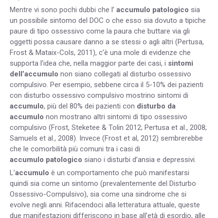
Mentre vi sono pochi dubbi che l’
accumulo patologico
sia
un possibile sintomo del DOC o che esso sia dovuto a tipiche
paure di tipo ossessivo come la paura che buttare via gli
oggetti possa causare danno a se stessi o agli altri (Pertusa,
Frost & Mataix-Cols, 2011), c’è una mole di evidenze che
supporta l’idea che, nella maggior parte dei casi, i
sintomi
dell’accumulo
non siano collegati al disturbo ossessivo
compulsivo. Per esempio, sebbene circa il 5-10% dei pazienti
con disturbo ossessivo compulsivo mostrino sintomi di
accumulo
, più del 80% dei pazienti con
disturbo da
accumulo
non mostrano altri sintomi di tipo ossessivo
compulsivo (Frost, Steketee & Tolin 2012; Pertusa et al., 2008;
Samuels et al., 2008). Invece (Frost et al, 2012) sembrerebbe
che le comorbilità più comuni tra i casi di
accumulo patologico
siano i disturbi d’ansia e depressivi.
L’
accumulo
è un comportamento che può manifestarsi
quindi sia come un sintomo (prevalentemente del Disturbo
Ossessivo-Compulsivo), sia come una sindrome che si
evolve negli anni. Rifacendoci alla letteratura attuale, queste
due manifestazioni differiscono in base all’età di esordio, alle