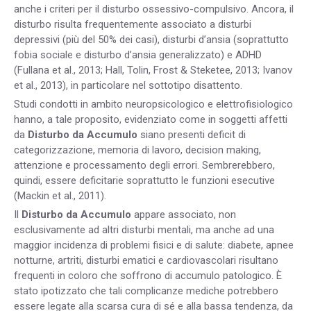
anche i criteri per il disturbo ossessivo-compulsivo. Ancora, il
disturbo risulta frequentemente associato a disturbi
depressivi (più del 50% dei casi), disturbi d’ansia (soprattutto
fobia sociale e disturbo d’ansia generalizzato) e ADHD
(Fullana et al., 2013; Hall, Tolin, Frost & Steketee, 2013; Ivanov
et al., 2013), in particolare nel sottotipo disattento.
Studi condotti in ambito neuropsicologico e elettrofisiologico
hanno, a tale proposito, evidenziato come in soggetti affetti
da
Disturbo da Accumulo
siano presenti deficit di
categorizzazione, memoria di lavoro, decision making,
attenzione e processamento degli errori. Sembrerebbero,
quindi, essere deficitarie soprattutto le funzioni esecutive
(Mackin et al., 2011).
Il
Disturbo da Accumulo
appare associato, non
esclusivamente ad altri disturbi mentali, ma anche ad una
maggior incidenza di problemi fisici e di salute: diabete, apnee
notturne, artriti, disturbi ematici e cardiovascolari risultano
frequenti in coloro che soffrono di accumulo patologico. È
stato ipotizzato che tali complicanze mediche potrebbero
essere legate alla scarsa cura di sé e alla bassa tendenza, da