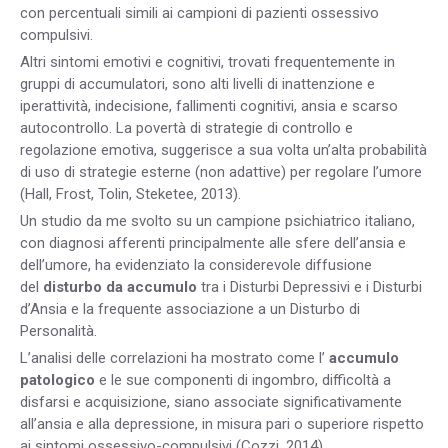
con percentuali simili ai campioni di pazienti ossessivo
compulsivi.
Altri sintomi emotivi e cognitivi, trovati frequentemente in
gruppi di accumulatori, sono alti livelli di inattenzione e
iperattività, indecisione, fallimenti cognitivi, ansia e scarso
autocontrollo. La povertà di strategie di controllo e
regolazione emotiva, suggerisce a sua volta un’alta probabilità
di uso di strategie esterne (non adattive) per regolare l’umore
(Hall, Frost, Tolin, Steketee, 2013).
Un studio da me svolto su un campione psichiatrico italiano,
con diagnosi afferenti principalmente alle sfere dell’ansia e
dell’umore, ha evidenziato la considerevole diffusione
del
disturbo da accumulo
tra i Disturbi Depressivi e i Disturbi
d’Ansia e la frequente associazione a un Disturbo di
Personalità.
L’analisi delle correlazioni ha mostrato come l’
accumulo
patologico
e le sue componenti di ingombro, difficoltà a
disfarsi e acquisizione, siano associate significativamente
all’ansia e alla depressione, in misura pari o superiore rispetto
ai sintomi ossessivo-compulsivi (Cozzi, 2014).