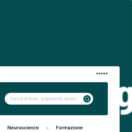
*
*
*
*
*
Ricerca
per:
Neuroscienze
Formazione