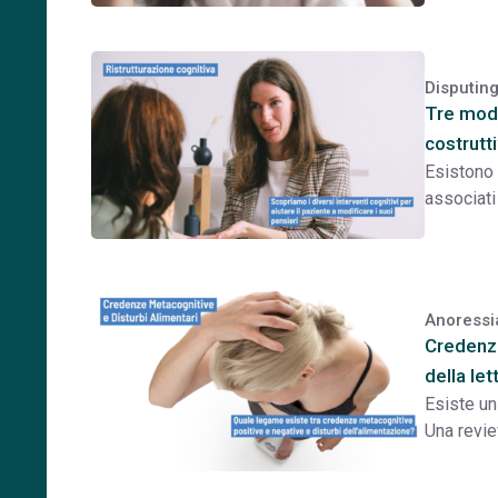
Disputin
Tre modi
costrutti
Esistono 
associati 
Anoressi
Credenze
della let
Esiste un
Una revie