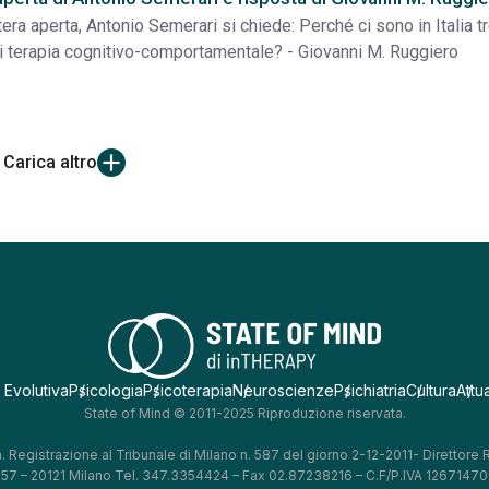
ttera aperta, Antonio Semerari si chiede: Perché ci sono in Italia t
i terapia cognitivo-comportamentale? - Giovanni M. Ruggiero
Carica altro
 Evolutiva
Psicologia
Psicoterapia
Neuroscienze
Psichiatria
Cultura
Attua
State of Mind © 2011-2025 Riproduzione riservata.
. Registrazione al Tribunale di Milano n. 587 del giorno 2-12-2011- Direttore
, 57 – 20121 Milano Tel. 347.3354424 – Fax 02.87238216 – C.F/P.IVA 126714701