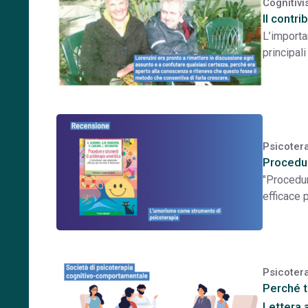
Cognitiv
Il contri
L’importa
principali
Psicoter
Procedur
"Procedur
efficace 
Psicoter
Perché t
Lettera 