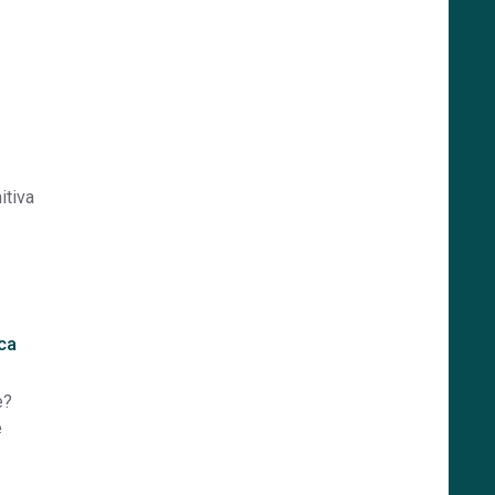
itiva
ca
e?
e