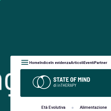
Home
Indice
In evidenza
Articoli
Eventi
Partner
Età Evolutiva
Alimentazione