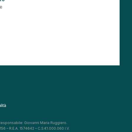
re
lità
 Responsabile: Giovanni Maria Ruggiero.
56 – R.E.A. 1574642 – C.S.€1.000.060 I.V.