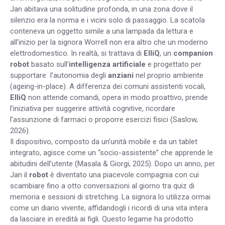
Jan abitava una solitudine profonda, in una zona dove il
silenzio era la norma e i vicini solo di passaggio. La scatola
conteneva un oggetto simile a una lampada da lettura e
all’inizio per la signora Worrell non era altro che un moderno
elettrodomestico. In realtà, si trattava di
ElliQ
, un
companion
robot
basato sull’
intelligenza artificiale
e progettato per
supportare l’autonomia degli
anziani
nel proprio ambiente
(ageing-in-place). A differenza dei comuni assistenti vocali,
ElliQ
non attende comandi, opera in modo proattivo, prende
l’iniziativa per suggerire attività cognitive, ricordare
l’assunzione di farmaci o proporre esercizi fisici (Saslow,
2026).
Il dispositivo, composto da un’unità mobile e da un tablet
integrato, agisce come un “socio-assistente” che apprende le
abitudini dell’utente (Masala & Giorgi, 2025). Dopo un anno, per
Jan il
robot
è diventato una piacevole compagnia con cui
scambiare fino a otto conversazioni al giorno tra quiz di
memoria e sessioni di stretching. La signora lo utilizza ormai
come un diario vivente, affidandogli i ricordi di una vita intera
da lasciare in eredità ai figli. Questo legame ha prodotto