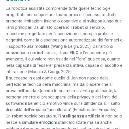
La robotica assistita comprende tutte quelle tecnologie
progettate per supportare l’autonomia e il benessere di chi
presenta limitazioni fisiche o cognitive e si sviluppa lungo due
rami principali. Da un lato operano i
robot
di servizio,
macchine progettate per l’esecuzione di compiti pratici e
oggettivi, come la dispensazione automatizzata dei farmaci o
il supporto alla mobilità (Wang & Leigh, 2025). Dall’altro si
posizionano i
robot
sociali, di cui
ElliQ
è l’esponente più
avanzato, il cui valore non risiede nel “fare” qualcosa, quanto
nella capacità di “essere” presenza attiva, capace di ascolto e
interazione (Masala & Giorgi, 2025).
Il successo in casi come quello di Jan non nasce dalla
perfezione tecnica della macchina, ma dal piacere che si
prova nell’usarla. Quando lo scambio diventa gratificante, la
persona smette di preoccuparsi della privacy o dei limiti del
software: il beneficio emotivo vince sulla diffidenza. È il salto
di qualità dell’empatia “acculturata” (Enculturated Empathy).
Un
robot
sociale basato sull’
intelligenza artificiale
non solo
riesce a simulare
emozioni
standardizzate ma sa anche
calibrare il proprio comportamento sul sistema di valori e sul