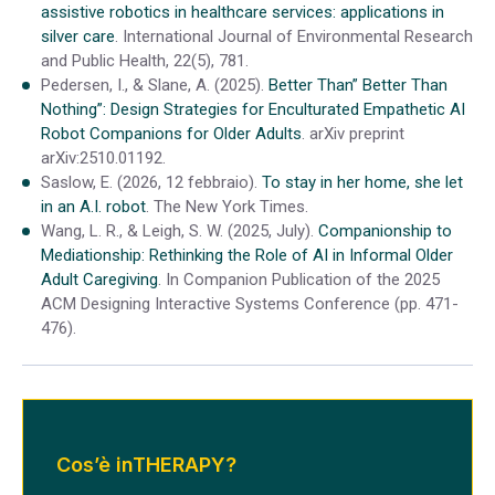
assistive robotics in healthcare services: applications in
silver care
. International Journal of Environmental Research
and Public Health, 22(5), 781.
Pedersen, I., & Slane, A. (2025).
Better Than” Better Than
Nothing”: Design Strategies for Enculturated Empathetic AI
Robot Companions for Older Adults
. arXiv preprint
arXiv:2510.01192.
Saslow, E. (2026, 12 febbraio).
To stay in her home, she let
in an A.I. robot
. The New York Times.
Wang, L. R., & Leigh, S. W. (2025, July).
Companionship to
Mediationship: Rethinking the Role of AI in Informal Older
Adult Caregiving
. In Companion Publication of the 2025
ACM Designing Interactive Systems Conference (pp. 471-
476).
Cos’è inTHERAPY?