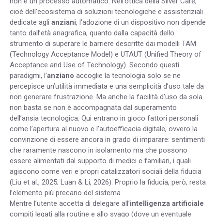
non è un processo automatico. Nell’ottica della Silver Care,
cioè dell’ecosistema di soluzioni tecnologiche e assistenziali
dedicate agli
anziani
, l’adozione di un dispositivo non dipende
tanto dall’età anagrafica, quanto dalla capacità dello
strumento di superare le barriere descritte dai modelli TAM
(Technology Acceptance Model) e UTAUT (Unified Theory of
Acceptance and Use of Technology). Secondo questi
paradigmi, l’
anziano
accoglie la tecnologia solo se ne
percepisce un’utilità immediata e una semplicità d’uso tale da
non generare frustrazione. Ma anche la facilità d’uso da sola
non basta se non è accompagnata dal superamento
dell’ansia tecnologica. Qui entrano in gioco fattori personali
come l’apertura al nuovo e l’autoefficacia digitale, ovvero la
convinzione di essere ancora in grado di imparare: sentimenti
che raramente nascono in isolamento ma che possono
essere alimentati dal supporto di medici e familiari, i quali
agiscono come veri e propri catalizzatori sociali della fiducia
(Liu et al., 2025; Luan & Li, 2026). Proprio la fiducia, però, resta
l’elemento più precario del sistema.
Mentre l’utente accetta di delegare all’
intelligenza artificiale
compiti legati alla routine e allo svago (dove un eventuale