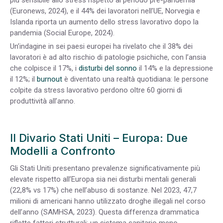
(Euronews, 2024), e il 44% dei lavoratori nell’UE, Norvegia e
Islanda riporta un aumento dello stress lavorativo dopo la
pandemia (Social Europe, 2024).
Un’indagine in sei paesi europei ha rivelato che il 38% dei
lavoratori è ad alto rischio di patologie psichiche, con l’ansia
che colpisce il 17%, i
disturbi del sonno
il 14% e la depressione
il 12%; il
burnout
è diventato una realtà quotidiana: le persone
colpite da stress lavorativo perdono oltre 60 giorni di
produttività all’anno.
Il Divario Stati Uniti – Europa: Due
Modelli a Confronto
Gli Stati Uniti presentano prevalenze significativamente più
elevate rispetto all’Europa sia nei disturbi mentali generali
(22,8% vs 17%) che nell’abuso di sostanze. Nel 2023, 47,7
milioni di americani hanno utilizzato droghe illegali nel corso
dell’anno (SAMHSA, 2023). Questa differenza drammatica
riflette fattori strutturali: un sistema sanitario meno