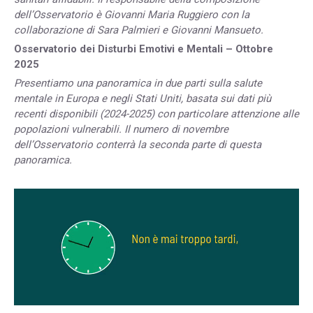
dell’Osservatorio è Giovanni Maria Ruggiero con la
collaborazione di Sara Palmieri e Giovanni Mansueto.
Osservatorio dei Disturbi Emotivi e Mentali – Ottobre
2025
Presentiamo una panoramica in due parti sulla salute
mentale in Europa e negli Stati Uniti, basata sui dati più
recenti disponibili (2024-2025) con particolare attenzione alle
popolazioni vulnerabili. Il numero di novembre
dell’Osservatorio conterrà la seconda parte di questa
panoramica.