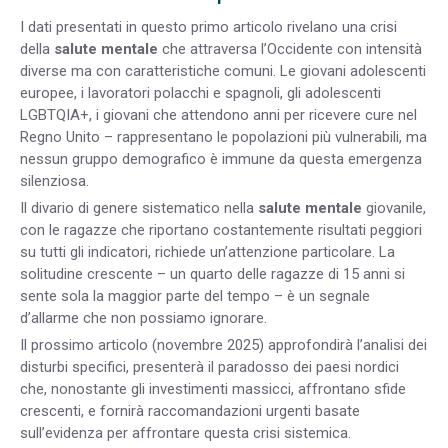
I dati presentati in questo primo articolo rivelano una crisi
della
salute mentale
che attraversa l’Occidente con intensità
diverse ma con caratteristiche comuni. Le giovani adolescenti
europee, i lavoratori polacchi e spagnoli, gli adolescenti
LGBTQIA+, i giovani che attendono anni per ricevere cure nel
Regno Unito – rappresentano le popolazioni più vulnerabili, ma
nessun gruppo demografico è immune da questa emergenza
silenziosa.
Il divario di genere sistematico nella
salute mentale
giovanile,
con le ragazze che riportano costantemente risultati peggiori
su tutti gli indicatori, richiede un’attenzione particolare. La
solitudine crescente – un quarto delle ragazze di 15 anni si
sente sola la maggior parte del tempo – è un segnale
d’allarme che non possiamo ignorare.
Il prossimo articolo (novembre 2025) approfondirà l’analisi dei
disturbi specifici, presenterà il paradosso dei paesi nordici
che, nonostante gli investimenti massicci, affrontano sfide
crescenti, e fornirà raccomandazioni urgenti basate
sull’evidenza per affrontare questa crisi sistemica.