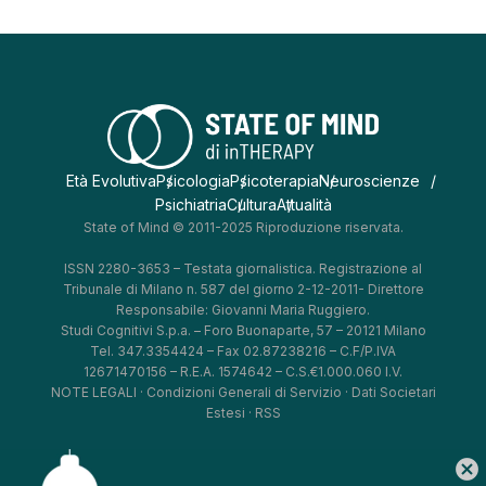
Età Evolutiva
Psicologia
Psicoterapia
Neuroscienze
Psichiatria
Cultura
Attualità
State of Mind © 2011-2025 Riproduzione riservata.
ISSN 2280-3653 – Testata giornalistica. Registrazione al
Tribunale di Milano n. 587 del giorno 2-12-2011- Direttore
Responsabile: Giovanni Maria Ruggiero.
Studi Cognitivi S.p.a. – Foro Buonaparte, 57 – 20121 Milano
Tel. 347.3354424 – Fax 02.87238216 – C.F/P.IVA
12671470156 – R.E.A. 1574642 – C.S.€1.000.060 I.V.
NOTE LEGALI
·
Condizioni Generali di Servizio
·
Dati Societari
Estesi
·
RSS
cancel