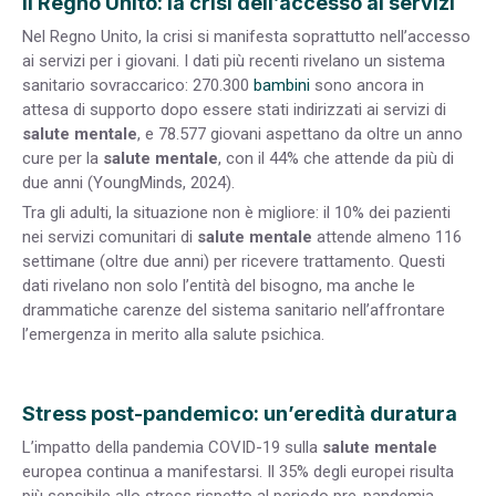
Il Regno Unito: la crisi dell’accesso ai servizi
Nel Regno Unito, la crisi si manifesta soprattutto nell’accesso
ai servizi per i giovani. I dati più recenti rivelano un sistema
sanitario sovraccarico: 270.300
bambini
sono ancora in
attesa di supporto dopo essere stati indirizzati ai servizi di
salute mentale
, e 78.577 giovani aspettano da oltre un anno
cure per la
salute mentale
, con il 44% che attende da più di
due anni (YoungMinds, 2024).
Tra gli adulti, la situazione non è migliore: il 10% dei pazienti
nei servizi comunitari di
salute mentale
attende almeno 116
settimane (oltre due anni) per ricevere trattamento. Questi
dati rivelano non solo l’entità del bisogno, ma anche le
drammatiche carenze del sistema sanitario nell’affrontare
l’emergenza in merito alla salute psichica.
Stress post-pandemico: un’eredità duratura
L’impatto della pandemia COVID-19 sulla
salute mentale
europea continua a manifestarsi. Il 35% degli europei risulta
più sensibile allo stress rispetto al periodo pre-pandemia