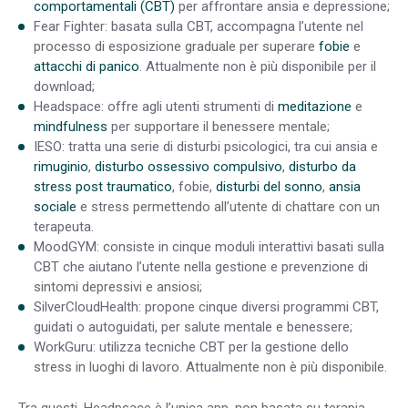
comportamentali (CBT)
per affrontare ansia e depressione;
Fear Fighter: basata sulla CBT, accompagna l’utente nel
processo di esposizione graduale per superare
fobie
e
attacchi di panico
. Attualmente non è più disponibile per il
download;
Headspace: offre agli utenti strumenti di
meditazione
e
mindfulness
per supportare il benessere mentale;
IESO: tratta una serie di disturbi psicologici, tra cui ansia e
rimuginio
,
disturbo ossessivo compulsivo
,
disturbo da
stress post traumatico
, fobie,
disturbi del sonno
,
ansia
sociale
e stress permettendo all’utente di chattare con un
terapeuta.
MoodGYM: consiste in cinque moduli interattivi basati sulla
CBT che aiutano l’utente nella gestione e prevenzione di
sintomi depressivi e ansiosi;
SilverCloudHealth: propone cinque diversi programmi CBT,
guidati o autoguidati, per salute mentale e benessere;
WorkGuru: utilizza tecniche CBT per la gestione dello
stress in luoghi di lavoro. Attualmente non è più disponibile.
Tra questi, Headpsace è l’unica app, non basata su terapia