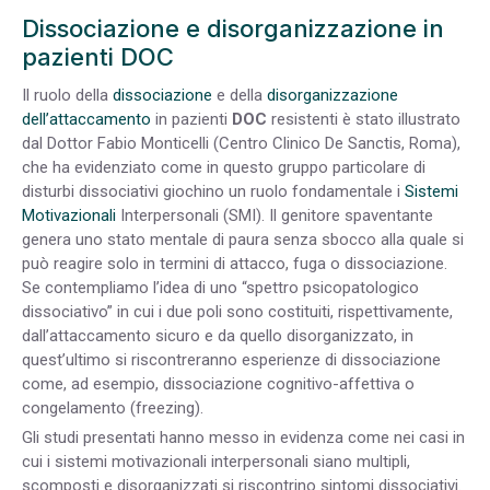
Dissociazione e disorganizzazione in
pazienti DOC
Il ruolo della
dissociazione
e della
disorganizzazione
dell’attaccamento
in pazienti
DOC
resistenti è stato illustrato
dal Dottor Fabio Monticelli (Centro Clinico De Sanctis, Roma),
che ha evidenziato come in questo gruppo particolare di
disturbi dissociativi giochino un ruolo fondamentale i
Sistemi
Motivazionali
Interpersonali (SMI). Il genitore spaventante
genera uno stato mentale di paura senza sbocco alla quale si
può reagire solo in termini di attacco, fuga o dissociazione.
Se contempliamo l’idea di uno “spettro psicopatologico
dissociativo” in cui i due poli sono costituiti, rispettivamente,
dall’attaccamento sicuro e da quello disorganizzato, in
quest’ultimo si riscontreranno esperienze di dissociazione
come, ad esempio, dissociazione cognitivo-affettiva o
congelamento (freezing).
Gli studi presentati hanno messo in evidenza come nei casi in
cui i sistemi motivazionali interpersonali siano multipli,
scomposti e disorganizzati si riscontrino sintomi dissociativi.