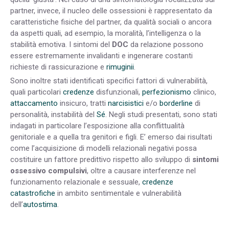
partner, invece, il nucleo delle ossessioni è rappresentato da
caratteristiche fisiche del partner, da qualità sociali o ancora
da aspetti quali, ad esempio, la moralità, l’intelligenza o la
stabilità emotiva. I sintomi del
DOC
da relazione possono
essere estremamente invalidanti e ingenerare costanti
richieste di rassicurazione e
rimuginii
.
Sono inoltre stati identificati specifici fattori di vulnerabilità,
quali particolari
credenze
disfunzionali,
perfezionismo
clinico,
attaccamento
insicuro, tratti
narcisistici
e/o
borderline
di
personalità, instabilità del
Sé
. Negli studi presentati, sono stati
indagati in particolare l’esposizione alla conflittualità
genitoriale e a quella tra genitori e figli. E’ emerso dai risultati
come l’acquisizione di modelli relazionali negativi possa
costituire un fattore predittivo rispetto allo sviluppo di
sintomi
ossessivo compulsivi
, oltre a causare interferenze nel
funzionamento relazionale e sessuale,
credenze
catastrofiche
in ambito sentimentale e vulnerabilità
dell’
autostima
.