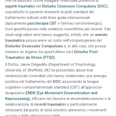
che ha illustrato come indagare l’eventuale presenza di
aspetti traumatici
nel
Disturbo Ossessivo Compulsivo (DOC)
,
soprattutto in pazienti resistenti ai gold standard del
trattamento indicati nelle linee guida internazionali
(tipicamente
psicoterapia CBT
e farmaci serotoninergici),
trovi giustificazione nelle evidenze scientifiche più recenti. Vari
studi negli ultimi anni hanno suggerito, infatti, che un
evento
traumatico
possa avere un ruolo nell’eziopatogenesi del
Disturbo Ossessivo Compulsivo
e, in altri casi, che possa
esistere un legame tra quest’ultimo ed il
Disturbo Post-
Traumatico da Stress (PTSD)
.
Il Dottor Jaime Delgadillo (Department of Psychology,
University of Sheffield, UK) ha presentato alcuni trial
randomizzati controllati che hanno evidenziato una sinergia
positiva nel trattamento del
DOC
associando la terapia
cognitivo-comportamentale standard (CBT) all’approccio
terapeutico
EMDR (Eye Movement Desensitization and
Reprocessing)
, efficace nel favorire la desensibilizzazione e la
rielaborazione di
ricordi traumatici
o particolarmente
stressanti dal punto di vista emotivo attraverso i movimenti
oculari o delle stimolazioni tattili.