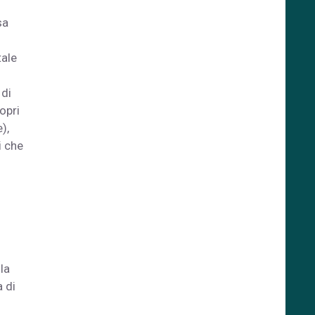
sa
tale
 di
opri
),
i che
la
a di