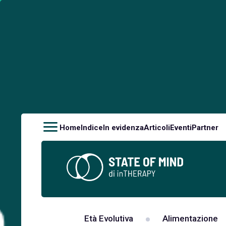
Home
Indice
In evidenza
Articoli
Eventi
Partner
Età Evolutiva
Alimentazione