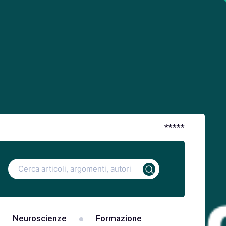
*
*
*
*
*
Ricerca
per:
Neuroscienze
Formazione