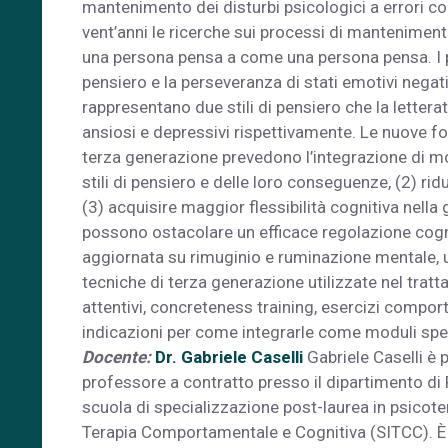
mantenimento dei disturbi psicologici a errori cog
vent’anni le ricerche sui processi di manteniment
una persona pensa a come una persona pensa. I più 
pensiero e la perseveranza di stati emotivi nega
rappresentano due stili di pensiero che la letterat
ansiosi e depressivi rispettivamente. Le nuove f
terza generazione prevedono l’integrazione di mo
stili di pensiero e delle loro conseguenze, (2) rid
(3) acquisire maggior flessibilità cognitiva nell
possono ostacolare un efficace regolazione cogni
aggiornata su rimuginio e ruminazione mentale, u
tecniche di terza generazione utilizzate nel trat
attentivi, concreteness training, esercizi compor
indicazioni per come integrarle come moduli spec
Docente
:
Dr. Gabriele Caselli
Gabriele Caselli è
professore a contratto presso il dipartimento di 
scuola di specializzazione post-laurea in psicoter
Terapia Comportamentale e Cognitiva (SITCC). È au