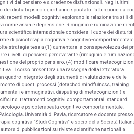
nitivi del pensiero e a credenze disfunzionali. Negli ultimi
o dei disturbi psicologici hanno spostato l’attenzione da co
recenti modelli cognitivi esplorano la relazione tra stili di
tivi come ansia e depressione. Rimuginio e ruminazione men
ura scientifica internazionale considera il cuore dei disturbi
orme di psicoterapia cognitiva e cognitivo-comportamentale
lte strategie tese a (1) aumentare la consapevolezza dei pr
urre i livelli di pensiero perseverante (rimuginio e ruminazione
a gestione del proprio pensiero, (4) modificare metacognizion
tiva. Il corso presenterà una rassegna della letteratura
n quadro integrato degli strumenti di valutazione e delle
tamento di questi processi (detached mindfulness, training
tamentali e immaginativi, diisputing di metacognizioni) e
ifici nei trattamenti cognitivi comportamentali standard.
 psicologo e psicoterapeuta cognitivo comportamentale,
Psicologia, Università di Pavia, ricercatore e docente presso 
apia cognitiva “Studi Cognitivi” e socio della Società Italian
tore di pubblicazioni su riviste scientifiche nazionali e