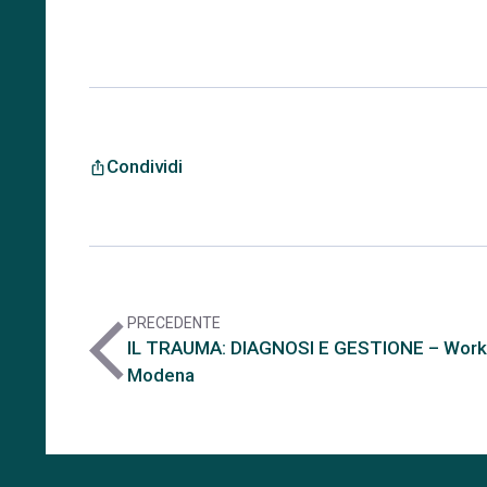
Condividi
ios_share
PRECEDENTE
arrow_back_ios
IL TRAUMA: DIAGNOSI E GESTIONE – Work
Modena