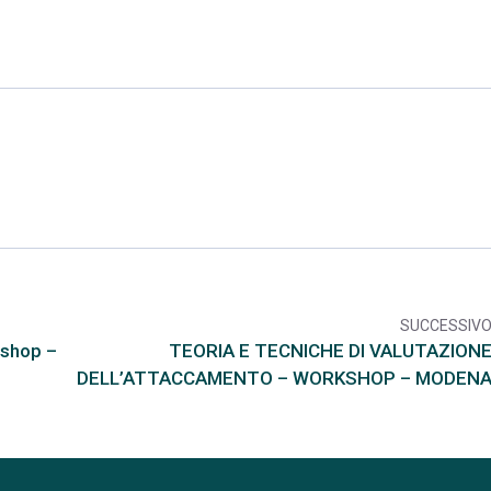
SUCCESSIV
arr
shop –
TEORIA E TECNICHE DI VALUTAZION
DELL’ATTACCAMENTO – WORKSHOP – MODEN