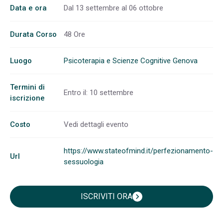
Data e ora
Dal 13 settembre al 06 ottobre
Durata Corso
48 Ore
Luogo
Psicoterapia e Scienze Cognitive Genova
Termini di
Entro il: 10 settembre
iscrizione
Costo
Vedi dettagli evento
https://www.stateofmind.it/perfezionamento-
Url
sessuologia
ISCRIVITI ORA
chevron_right