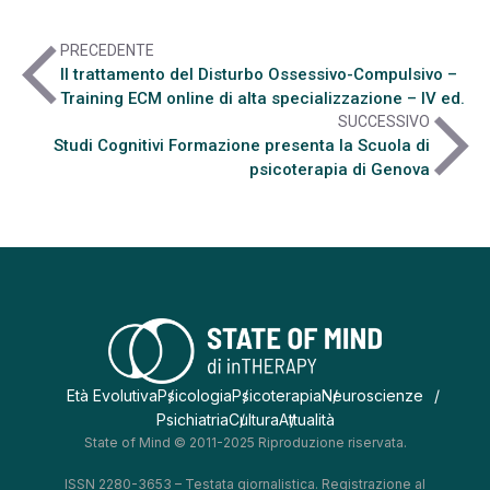
arrow_back_ios
PRECEDENTE
Il trattamento del Disturbo Ossessivo-Compulsivo –
Training ECM online di alta specializzazione – IV ed.
arrow_forward_ios
SUCCESSIVO
Studi Cognitivi Formazione presenta la Scuola di
psicoterapia di Genova
Età Evolutiva
Psicologia
Psicoterapia
Neuroscienze
Psichiatria
Cultura
Attualità
State of Mind © 2011-2025 Riproduzione riservata.
ISSN 2280-3653 – Testata giornalistica. Registrazione al