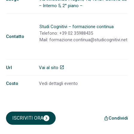
– Interno 5, 2° piano –
Studi Cognitivi – formazione continua
Telefono: +39 02 35988435
Contatto
Mail:
formazione.continua@studicognitivi.net
Url
Vai al sito
open_in_new
Costo
Vedi dettagli evento
ISCRIVITI ORA
chevron_right
Condividi
ios_share