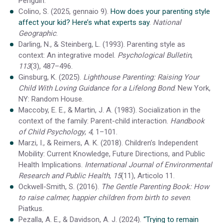
Penguin.
Colino, S. (2025, gennaio 9).
How does your parenting style
affect your kid? Here’s what experts say
.
National
Geographic
.
Darling, N., & Steinberg, L. (1993). Parenting style as
context: An integrative model.
Psychological Bulletin
,
113
(3), 487–496.
Ginsburg, K. (2025).
Lighthouse Parenting: Raising Your
Child With Loving Guidance for a Lifelong Bond
. New York,
NY: Random House.
Maccoby, E. E., & Martin, J. A. (1983). Socialization in the
context of the family: Parent-child interaction.
Handbook
of Child Psychology
,
4
, 1–101.
Marzi, I., & Reimers, A. K. (2018). Children’s Independent
Mobility: Current Knowledge, Future Directions, and Public
Health Implications.
International Journal of Environmental
Research and Public Health
,
15
(11), Articolo 11.
Ockwell-Smith, S. (2016).
The Gentle Parenting Book: How
to raise calmer, happier children from birth to seven
.
Piatkus.
Pezalla, A. E., & Davidson, A. J. (2024).
“Trying to remain