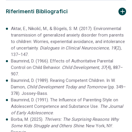
Riferimenti Bibliografici
Aktar, E., Nikolić, M., & Bögels, S. M. (2017). Environmental
transmission of generalized anxiety disorder from parents
to children: Worries, experiential avoidance, and intolerance
of uncertainty.
Dialogues in Clinical Neuroscience
,
19
(2),
137–147.
Baumrind, D. (1966). Effects of Authoritative Parental
Control on Child Behavior.
Child Development
,
37
(4), 887–
907.
Baumrind, D. (1989). Rearing Competent Children. In W.
Damon,
Child Development Today and Tomorrow
(pp. 349–
378). Jossey-Bass.
Baumrind, D. (1991). The Influence of Parenting Style on
Adolescent Competence and Substance Use.
The Journal
of Early Adolescence
.
Borba, M. (2025).
Thrivers: The Surprising Reasons Why
Some Kids Struggle and Others Shine
. New York, NY: