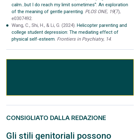
calm…but I do reach my limit sometimes”: An exploration
of the meaning of gentle parenting
.
PLOS ONE
,
19
(7),
e0307492.
Wang, C., Shi, H., & Li, G. (2024).
Helicopter parenting and
college student depression: The mediating effect of
physical self-esteem
.
Frontiers in Psychiatry
,
14
.
CONSIGLIATO DALLA REDAZIONE
Gli stili genitoriali possono