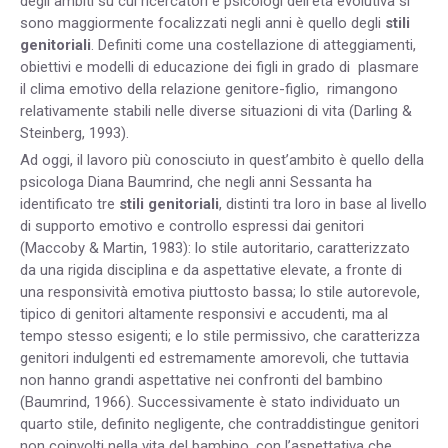
degli ambiti su cui ricercatori e psicologi dell’età evolutiva si
sono maggiormente focalizzati negli anni è quello degli
stili
genitoriali
. Definiti come una costellazione di atteggiamenti,
obiettivi e modelli di educazione dei figli in grado di plasmare
il clima emotivo della relazione genitore-figlio, rimangono
relativamente stabili nelle diverse situazioni di vita (Darling &
Steinberg, 1993).
Ad oggi, il lavoro più conosciuto in quest’ambito è quello della
psicologa Diana Baumrind, che negli anni Sessanta ha
identificato tre
stili genitoriali
, distinti tra loro in base al livello
di supporto emotivo e controllo espressi dai genitori
(Maccoby & Martin, 1983): lo stile autoritario, caratterizzato
da una rigida disciplina e da aspettative elevate, a fronte di
una responsività emotiva piuttosto bassa; lo stile autorevole,
tipico di genitori altamente responsivi e accudenti, ma al
tempo stesso esigenti; e lo stile permissivo, che caratterizza
genitori indulgenti ed estremamente amorevoli, che tuttavia
non hanno grandi aspettative nei confronti del bambino
(Baumrind, 1966). Successivamente è stato individuato un
quarto stile, definito negligente, che contraddistingue genitori
non coinvolti nella vita del bambino, con l’aspettativa che