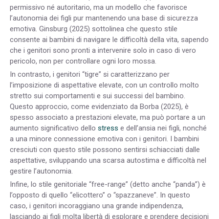
permissivo né autoritario, ma un modello che favorisce
l’autonomia dei figli pur mantenendo una base di sicurezza
emotiva. Ginsburg (2025) sottolinea che questo stile
consente ai bambini di navigare le difficoltà della vita, sapendo
che i genitori sono pronti a intervenire solo in caso di vero
pericolo, non per controllare ogni loro mossa.
In contrasto, i genitori “tigre” si caratterizzano per
l’imposizione di aspettative elevate, con un controllo molto
stretto sui comportamenti e sui successi del bambino.
Questo approccio, come evidenziato da Borba (2025), è
spesso associato a prestazioni elevate, ma può portare a un
aumento significativo dello
stress
e dell’ansia nei figli, nonché
a una minore connessione emotiva con i genitori. I bambini
cresciuti con questo stile possono sentirsi schiacciati dalle
aspettative, sviluppando una scarsa autostima e difficoltà nel
gestire l’autonomia.
Infine, lo stile genitoriale “free-range” (detto anche “panda”) è
l’opposto di quello “elicottero” o “spazzaneve”. In questo
caso, i genitori incoraggiano una grande indipendenza,
lasciando ai figli molta libertà di esplorare e prendere decisioni