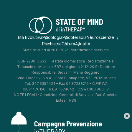
Età Evolutiva
Psicologia
Psicoterapia
Neuroscienze
Psichiatria
Cultura
Attualità
State of Mind © 2011-2025 Riproduzione riservata.
ISSN 2280-3653 – Testata giornalistica. Registrazione al
Tribunale di Milano n. 587 del giorno 2-12-2011- Direttore
Responsabile: Giovanni Maria Ruggiero.
Studi Cognitivi S.p.a. – Foro Buonaparte, 57 – 20121 Milano
Tel. 347.3354424 – Fax 02.87238216 – C.F/P.IVA
12671470156 – R.E.A. 1574642 – C.S.€1.000.060 I.V.
NOTE LEGALI
·
Condizioni Generali di Servizio
·
Dati Societari
Estesi
·
RSS
cancel
*
*
*
*
Aggiorna le tue preferenze
–
Privacy Policy
–
Cookie Policy