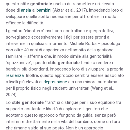
questo
stile genitoriale
rischia di trasmettere un’elevata
dose di
ansia
ai
bambini
(Aktar et al., 2017), impedendo loro di
sviluppare quelle abilità necessarie per affrontare in modo
efficace le difficoltà.
I genitori “elicottero” risultano controllanti e iperprotettivi,
sorvegliando eccessivamente i figli per essere pronti a
intervenire in qualsiasi momento. Michele Borba – psicologa
con oltre 40 anni di esperienza nell’ambito della gestione
familiare – afferma che, in modo simile alla genitorialità
“spazzaneve”, questo
stile genitoriale
tende a rendere i
bambini più dipendenti, impedendo loro di sviluppare la propria
resilienza
. Inoltre, questo approccio sembra essere associato
a livelli più elevati di
depressione
e a una minore autostima
per il proprio fisico negli studenti universitari (Wang et al.,
2024).
Lo
stile genitoriale
“faro” si distingue per il suo equilibrio tra
supporto costante e libertà di esplorare. I genitori che
adottano questo approccio fungono da guida, senza però
interferire direttamente nella vita del bambino, come un faro
che rimane saldo al suo posto. Non è un approccio