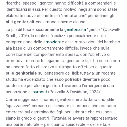
ricerche, spesso i genitori hanno difficoltà a comprenderli e
identificarsi in essi. Per questo motivo, negli anni sono state
elaborate nuove etichette più “metaforiche” per definire gli
stili genitoriali
: vediamone insieme alcune.
La più diffusa è sicuramente la
genitorialità
“gentile” (Ockwell-
Smith, 2016), la quale si focalizza principalmente sulla
comprensione delle
emozioni
e delle motivazioni del bambino
alla base di un comportamento difficile, invece che sulla
correzione del comportamento stesso, con l’obiettivo di
promuovere un forte legame tra genitori e figli. La ricerca non
ha ancora fatto chiarezza sull’impatto effettivo di questo
stile genitoriale
sul benessere dei figli; tuttavia, un recente
studio ha evidenziato che esso potrebbe diventare poco
sostenibile per alcuni genitori, favorendo l’emergere di una
sensazione di
burnout
(Pezzalla & Davidson, 2024).
Come suggerisce il nome, i genitori che adottano uno stile
“spazzaneve” cercano di eliminare gli ostacoli che possono
emergere sul cammino dei figli, per il timore che essi non
siano in grado di gestirli. Tuttavia, le avversità rappresentano
una parte naturale – per quanto spiacevole – della vita, e