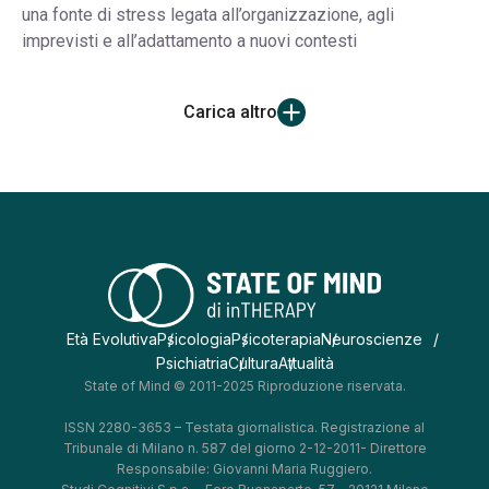
una fonte di stress legata all’organizzazione, agli
imprevisti e all’adattamento a nuovi contesti
Carica altro
Età Evolutiva
Psicologia
Psicoterapia
Neuroscienze
Psichiatria
Cultura
Attualità
State of Mind © 2011-2025 Riproduzione riservata.
ISSN 2280-3653 – Testata giornalistica. Registrazione al
Tribunale di Milano n. 587 del giorno 2-12-2011- Direttore
Responsabile: Giovanni Maria Ruggiero.