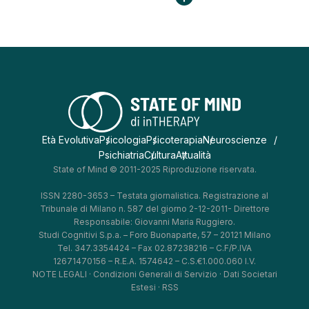
Età Evolutiva
Psicologia
Psicoterapia
Neuroscienze
Psichiatria
Cultura
Attualità
State of Mind © 2011-2025 Riproduzione riservata.
ISSN 2280-3653 – Testata giornalistica. Registrazione al
Tribunale di Milano n. 587 del giorno 2-12-2011- Direttore
Responsabile: Giovanni Maria Ruggiero.
Studi Cognitivi S.p.a. – Foro Buonaparte, 57 – 20121 Milano
Tel. 347.3354424 – Fax 02.87238216 – C.F/P.IVA
12671470156 – R.E.A. 1574642 – C.S.€1.000.060 I.V.
NOTE LEGALI
·
Condizioni Generali di Servizio
·
Dati Societari
Estesi
·
RSS