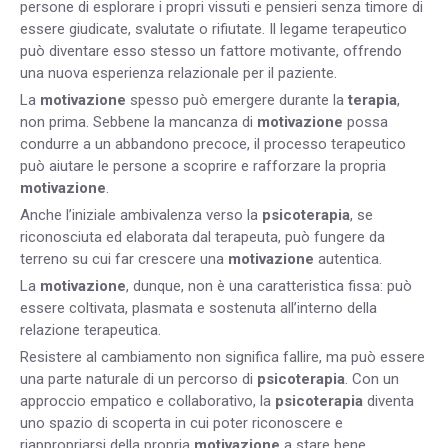
persone di esplorare i propri vissuti e pensieri senza timore di
essere giudicate, svalutate o rifiutate. Il legame terapeutico
può diventare esso stesso un fattore motivante, offrendo
una nuova esperienza relazionale per il paziente.
La
motivazione
spesso può emergere
durante
la
terapia
,
non prima. Sebbene la mancanza di
motivazione
possa
condurre a un abbandono precoce, il processo terapeutico
può aiutare le persone a scoprire e rafforzare la propria
motivazione
.
Anche l’iniziale ambivalenza verso la
psicoterapia
, se
riconosciuta ed elaborata dal terapeuta, può fungere da
terreno su cui far crescere una
motivazione
autentica.
La
motivazione
, dunque, non è una caratteristica fissa: può
essere coltivata, plasmata e sostenuta all’interno della
relazione terapeutica.
Resistere al cambiamento non significa fallire, ma può essere
una parte naturale di un percorso di
psicoterapia
. Con un
approccio empatico e collaborativo, la
psicoterapia
diventa
uno spazio di scoperta in cui poter riconoscere e
riappropriarsi della propria
motivazione
a stare bene.