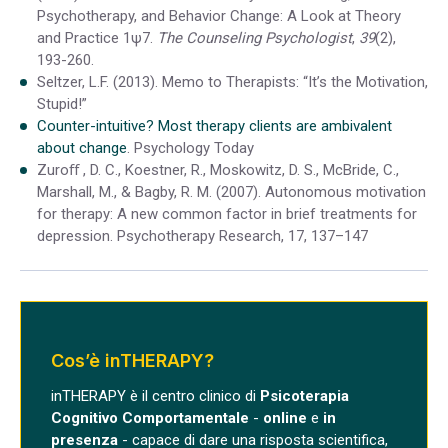
Psychotherapy, and Behavior Change: A Look at Theory
and Practice 1ψ7.
The Counseling Psychologist
,
39
(2),
193-260.
Seltzer, L.F. (2013). Memo to Therapists: “It’s the Motivation,
Stupid!”
Counter-intuitive? Most therapy clients are ambivalent
about change
. Psychology Today
Zuroﬀ , D. C., Koestner, R., Moskowitz, D. S., McBride, C.,
Marshall, M., & Bagby, R. M. (2007). Autonomous motivation
for therapy: A new common factor in brief
treatments for
depression. Psychotherapy Research, 17, 137–147
Cos’è inTHERAPY?
inTHERAPY è il centro clinico di
Psicoterapia
Cognitivo Comportamentale
-
online
e
in
presenza
- capace di dare una risposta scientifica,