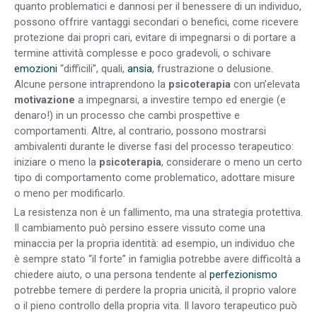
quanto problematici e dannosi per il benessere di un individuo,
possono offrire vantaggi secondari o benefici, come ricevere
protezione dai propri cari, evitare di impegnarsi o di portare a
termine attività complesse e poco gradevoli, o schivare
emozioni
“difficili”, quali,
ansia
, frustrazione o delusione.
Alcune persone intraprendono la
psicoterapia
con un’elevata
motivazione
a impegnarsi, a investire tempo ed energie (e
denaro!) in un processo che cambi prospettive e
comportamenti. Altre, al contrario, possono mostrarsi
ambivalenti durante le diverse fasi del processo terapeutico:
iniziare o meno la
psicoterapia
, considerare o meno un certo
tipo di comportamento come problematico, adottare misure
o meno per modificarlo.
La resistenza non è un fallimento, ma una strategia protettiva.
Il cambiamento può persino essere vissuto come una
minaccia per la propria identità: ad esempio, un individuo che
è sempre stato “il forte” in famiglia potrebbe avere difficoltà a
chiedere aiuto, o una persona tendente al
perfezionismo
potrebbe temere di perdere la propria unicità, il proprio valore
o il pieno controllo della propria vita. Il lavoro terapeutico può