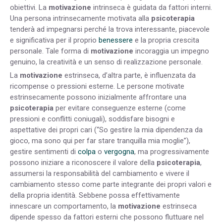
obiettivi. La
motivazione
intrinseca è guidata da fattori interni.
Una persona intrinsecamente motivata alla
psicoterapia
tenderà ad impegnarsi perché la trova interessante, piacevole
e significativa per il proprio
benessere
e la propria crescita
personale. Tale forma di
motivazione
incoraggia un impegno
genuino, la creatività e un senso di realizzazione personale.
La
motivazione
estrinseca, d’altra parte, è influenzata da
ricompense o pressioni esterne. Le persone motivate
estrinsecamente possono inizialmente affrontare una
psicoterapia
per evitare conseguenze esterne (come
pressioni e conflitti coniugali), soddisfare bisogni e
aspettative dei propri cari (“So gestire la mia dipendenza da
gioco, ma sono qui per far stare tranquilla mia moglie”),
gestire sentimenti di
colpa
o
vergogna
, ma progressivamente
possono iniziare a riconoscere il valore della
psicoterapia
,
assumersi la responsabilità del cambiamento e vivere il
cambiamento stesso come parte integrante dei propri valori e
della propria identità. Sebbene possa effettivamente
innescare un comportamento, la
motivazione
estrinseca
dipende spesso da fattori esterni che possono fluttuare nel