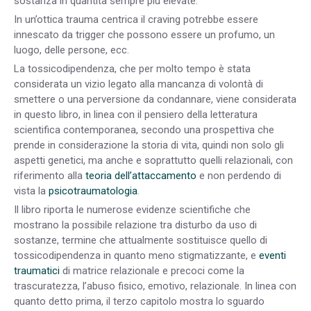
sostanza in quantità sempre più elevate.
In un’ottica trauma centrica il craving potrebbe essere
innescato da trigger che possono essere un profumo, un
luogo, delle persone, ecc.
La tossicodipendenza, che per molto tempo è stata
considerata un vizio legato alla mancanza di volontà di
smettere o una perversione da condannare, viene considerata
in questo libro, in linea con il pensiero della letteratura
scientifica contemporanea, secondo una prospettiva che
prende in considerazione la storia di vita, quindi non solo gli
aspetti genetici, ma anche e soprattutto quelli relazionali, con
riferimento alla
teoria dell’attaccamento
e non perdendo di
vista la
psicotraumatologia
.
Il libro riporta le numerose evidenze scientifiche che
mostrano la possibile relazione tra disturbo da uso di
sostanze, termine che attualmente sostituisce quello di
tossicodipendenza in quanto meno stigmatizzante, e
eventi
traumatici
di matrice relazionale e precoci come la
trascuratezza, l’abuso fisico, emotivo, relazionale. In linea con
quanto detto prima, il terzo capitolo mostra lo sguardo