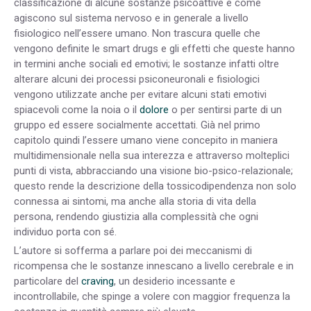
classificazione di alcune sostanze psicoattive e come
agiscono sul sistema nervoso e in generale a livello
fisiologico nell’essere umano. Non trascura quelle che
vengono definite le smart drugs e gli effetti che queste hanno
in termini anche sociali ed emotivi; le sostanze infatti oltre
alterare alcuni dei processi psiconeuronali e fisiologici
vengono utilizzate anche per evitare alcuni stati emotivi
spiacevoli come la noia o il
dolore
o per sentirsi parte di un
gruppo ed essere socialmente accettati. Già nel primo
capitolo quindi l’essere umano viene concepito in maniera
multidimensionale nella sua interezza e attraverso molteplici
punti di vista, abbracciando una visione bio-psico-relazionale;
questo rende la descrizione della tossicodipendenza non solo
connessa ai sintomi, ma anche alla storia di vita della
persona, rendendo giustizia alla complessità che ogni
individuo porta con sé.
L’autore si sofferma a parlare poi dei meccanismi di
ricompensa che le sostanze innescano a livello cerebrale e in
particolare del
craving
, un desiderio incessante e
incontrollabile, che spinge a volere con maggior frequenza la