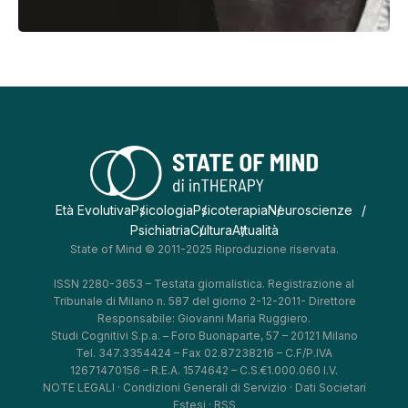
Età Evolutiva
Psicologia
Psicoterapia
Neuroscienze
Psichiatria
Cultura
Attualità
State of Mind © 2011-2025 Riproduzione riservata.
ISSN 2280-3653 – Testata giornalistica. Registrazione al
Tribunale di Milano n. 587 del giorno 2-12-2011- Direttore
Responsabile: Giovanni Maria Ruggiero.
Studi Cognitivi S.p.a. – Foro Buonaparte, 57 – 20121 Milano
Tel. 347.3354424 – Fax 02.87238216 – C.F/P.IVA
12671470156 – R.E.A. 1574642 – C.S.€1.000.060 I.V.
NOTE LEGALI
·
Condizioni Generali di Servizio
·
Dati Societari
Estesi
·
RSS